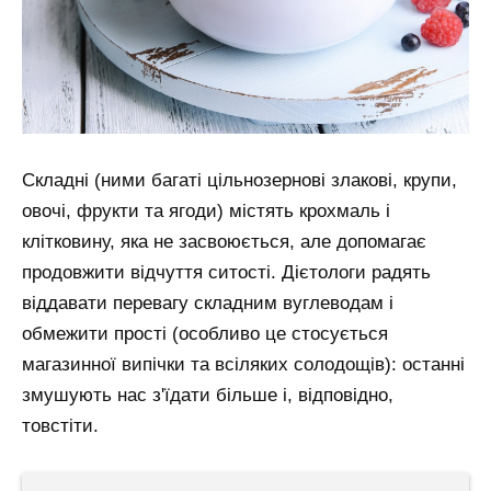
Складні (ними багаті цільнозернові злакові, крупи,
овочі, фрукти та ягоди) містять крохмаль і
клітковину, яка не засвоюється, але допомагає
продовжити відчуття ситості. Дієтологи радять
віддавати перевагу складним вуглеводам і
обмежити прості (особливо це стосується
магазинної випічки та всіляких солодощів): останні
змушують нас з'їдати більше і, відповідно,
товстіти.