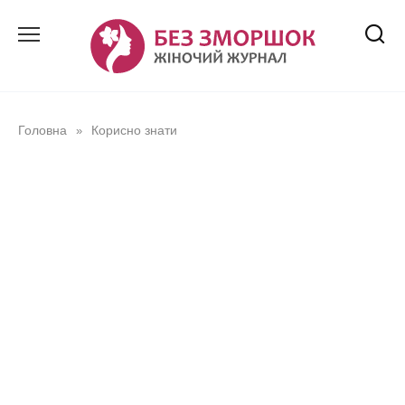
Перейти
до
вмісту
Головна
Корисно знати
»