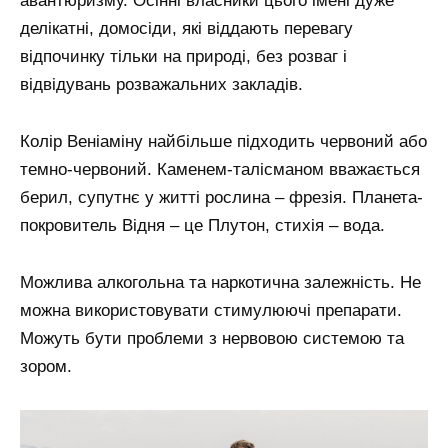
авантюризму. Осінні власники цього імені дуже
делікатні, домосіди, які віддають перевагу
відпочинку тільки на природі, без розваг і
відвідувань розважальних закладів.
Колір Веніаміну найбільше підходить червоний або
темно-червоний. Каменем-талісманом вважається
берил, супутнє у житті рослина – фрезія. Планета-
покровитель Відня – це Плутон, стихія – вода.
Можлива алкогольна та наркотична залежність. Не
можна використовувати стимулюючі препарати.
Можуть бути проблеми з нервовою системою та
зором.