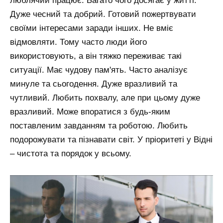
люблячий працює. Багато чого досягає у житті.
Дуже чесний та добрий. Готовий пожертвувати
своїми інтересами заради інших. Не вміє
відмовляти. Тому часто люди його
використовують, а він тяжко переживає такі
ситуації. Має чудову пам'ять. Часто аналізує
минуле та сьогодення. Дуже вразливий та
чутливий. Любить похвалу, але при цьому дуже
вразливий. Може впоратися з будь-яким
поставленим завданням та роботою. Любить
подорожувати та пізнавати світ. У пріоритеті у Відні
– чистота та порядок у всьому.