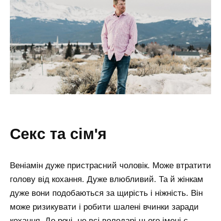
секс та сім'я
Веніамін дуже пристрасний чоловік. Може втратити
голову від кохання. Дуже влюбливий. Та й жінкам
дуже вони подобаються за щирість і ніжність. Він
може ризикувати і робити шалені вчинки заради
кохання. До речі, не всі володарі цього імені є