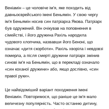
Веніамін – це чоловіче ім'я, яке походить від
давньоєврейського імені Беньямін. У свою чергу
ім'я Беньямін носив син патріарха Якова. Патріарх
був одружений. Він очікував на поповнення в
сімействі, і його дружина Рахіль народила
чудового хлопчика, назвавши його Беноні, що
означає «дитя скорботи». Рахіль хворіла і невдовзі
померла, а після смерті дружини патріарх змінив
синові ім'я на Беньямін, що в перекладі означало
«син коханої дружини» або, якщо дослівно, «син
правої руки».
Це найвідоміший варіант походження імені
Веніамін. Повторимося, що раніше це ім'я мало
величезну популярність. Часто останню дитину,