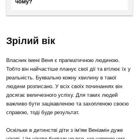
чому?
зрілий вік
Власник імені Веня є прагматичною людиною.
Тобто він найчастіше планує свої дії та втілює їх у
реальність. Буквально кожну хвилину в такої
людини розписано. У всіх своїх починаннях він
досягає величезного успіху. Для таких людей
важливо бути зацікавленою та захопленою своєю
справою, тоді буде результат.
Оскільки в дитинстві діти з ім'ям Веніамін дуже
цікаві, і їм цікаво буквально все, що навколо них,