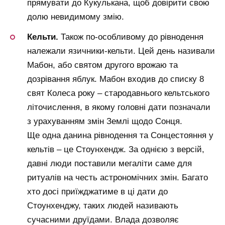
прямувати до Кукулькана, щоб довірити свою
долю невидимому змію.
Кельти.
Також по-особливому до рівнодення
належали язичники-кельти. Цей день називали
Мабон, або святом другого врожаю та
дозрівання яблук. Мабон входив до списку 8
свят Колеса року – стародавнього кельтського
літочислення, в якому головні дати позначали
з урахуванням змін Землі щодо Сонця.
Ще одна данина рівнодення та Сонцестояння у
кельтів – це Стоунхендж. За однією з версій,
давні люди поставили мегаліти саме для
ритуалів на честь астрономічних змін. Багато
хто досі приїжджатиме в ці дати до
Стоунхенджу, таких людей називають
сучасними друїдами. Влада дозволяє