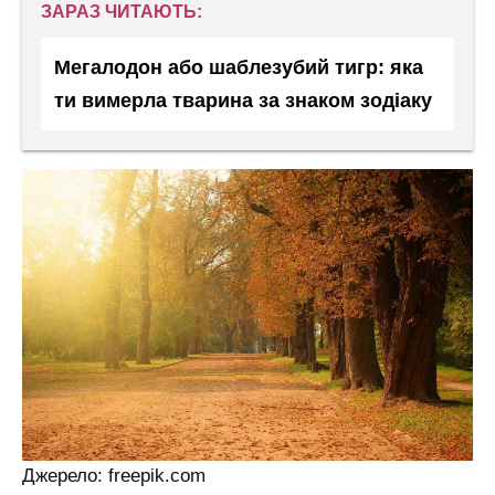
ЗАРАЗ ЧИТАЮТЬ:
Мегалодон або шаблезубий тигр: яка
ти вимерла тварина за знаком зодіаку
Джерело: freepik.com