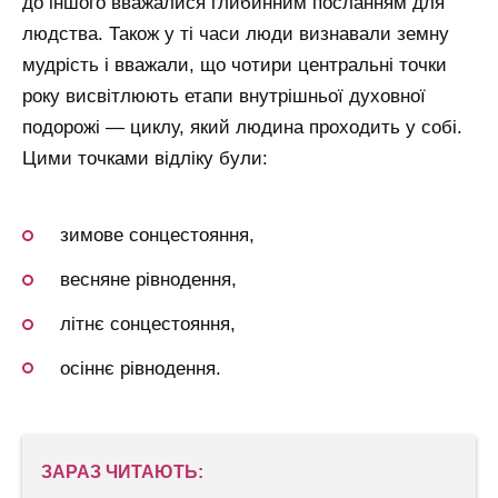
до іншого вважалися глибинним посланням для
людства. Також у ті часи люди визнавали земну
мудрість і вважали, що чотири центральні точки
року висвітлюють етапи внутрішньої духовної
подорожі — циклу, який людина проходить у собі.
Цими точками відліку були:
зимове сонцестояння,
весняне рівнодення,
літнє сонцестояння,
осіннє рівнодення.
ЗАРАЗ ЧИТАЮТЬ: