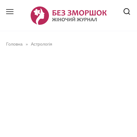
Перейти
до
вмісту
Головна
Астрологія
»