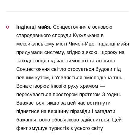
Індіанці майя.
Сонцестояння є основою
стародавнього споруди Кукулькана в
мексиканському місті Чичен-Ице. Індіанці майя
придумали систему, згідно з якою, щороку на
заході сонця під час зимового та літнього
Сонцестояння світло стосується будови під
певним кутом, і з'являється змієподібна тінь.
Вона створює ілюзію руху храмом —
пересувається простором протягом 3 годин.
Вважається, якщо за цей час встигнути
піднятися на вершину піраміди і загадати
бажання, воно обов'язково здійсниться. Цей
факт змушує туристів з усього світу