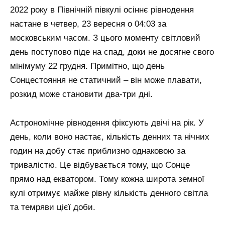
2022 року в Північній півкулі осіннє рівнодення
настане в четвер, 23 вересня о 04:03 за
московським часом. З цього моменту світловий
день поступово піде на спад, доки не досягне свого
мінімуму 22 грудня. Примітно, що день
Сонцестояння не статичний – він може плавати,
розкид може становити два-три дні.
Астрономічне рівнодення фіксують двічі на рік. У
день, коли воно настає, кількість денних та нічних
годин на добу стає приблизно однаковою за
тривалістю. Це відбувається тому, що Сонце
прямо над екватором. Тому кожна широта земної
кулі отримує майже рівну кількість денного світла
та темряви цієї доби.