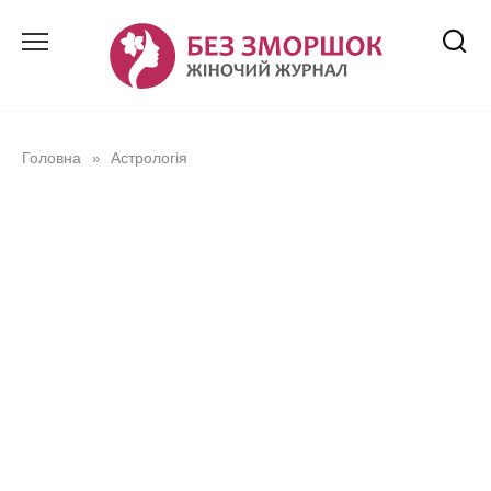
Перейти
до
вмісту
Головна
Астрологія
»