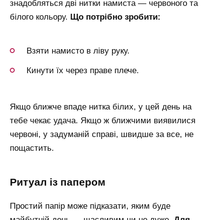
знадобляться дві нитки намиста — червоного та
білого кольору.
Що потрібно зробити:
Взяти намисто в ліву руку.
Кинути їх через праве плече.
Якщо ближче впаде нитка білих, у цей день на
тебе чекає удача. Якщо ж ближчими виявилися
червоні, у задуманій справі, швидше за все, не
пощастить.
ритуал із папером
Простий папір може підказати, яким буде
майбутній день — щасливим чи не дуже.
Для