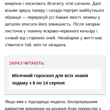
енергією і посилають Всесвіту чіткі сигнали. Далі
візьми аркуш паперу і склади портрет майбутнього
обранця — перерахуй усі бажані якості, можеш у
деталях описати його зовнішність. Після загорни
листочок у тканину яскраво-червоного кольору і
сховай від сторонніх очей. Незабаром у житті має
з'явитися той, кого ти загадала.
ЗАРАЗ ЧИТАЮТЬ:
Місячний гороскоп для всіх знаків
зодіаку з 8 по 14 серпня
Якщо вже є підходяща людина, безпрограшним
варіантом ворожіння на кохання буде пророцтво з