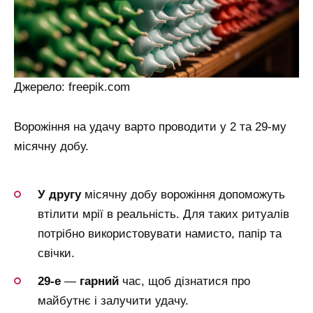
Джерело: freepik.com
Ворожіння на удачу варто проводити у 2 та 29-му
місячну добу.
У другу
місячну добу ворожіння допоможуть
втілити мрії в реальність. Для таких ритуалів
потрібно використовувати намисто, папір та
свічки.
29-е
—
гарний
час, щоб дізнатися про
майбутнє і залучити удачу.