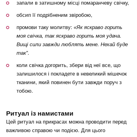
запали в затишному місці помаранчеву свічку,
обсип її подрібненим звіробою,
промови таку молитву:
«Як яскраво горить
моя свічка, так яскраво горить моя удача.
Вищі сили завжди люблять мене. Нехай буде
так”.
коли свічка догорить, збери від неї все, що
залишилося і покладете в невеликий мішечок
тканини, який повинен бути завжди поруч з
тобою.
ритуал із намистами
Цей ритуал на прикрасах можна проводити перед
важливою справою чи подією. Для цього