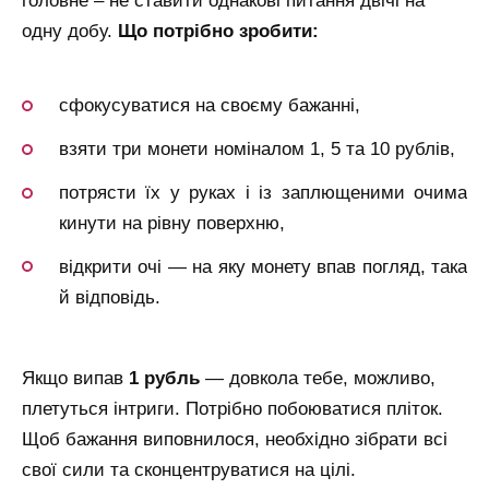
головне – не ставити однакові питання двічі на
одну добу.
Що потрібно зробити:
сфокусуватися на своєму бажанні,
взяти три монети номіналом 1, 5 та 10 рублів,
потрясти їх у руках і із заплющеними очима
кинути на рівну поверхню,
відкрити очі — на яку монету впав погляд, така
й відповідь.
Якщо випав
1 рубль
— довкола тебе, можливо,
плетуться інтриги. Потрібно побоюватися пліток.
Щоб бажання виповнилося, необхідно зібрати всі
свої сили та сконцентруватися на цілі.