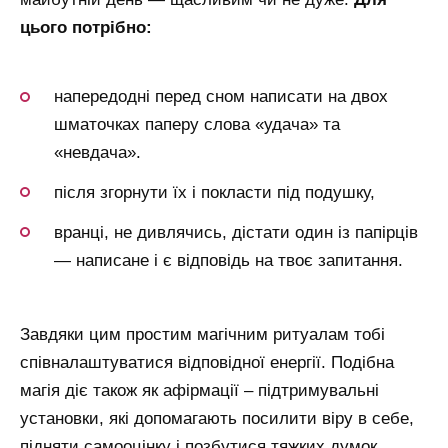
цього потрібно:
напередодні перед сном написати на двох
шматочках паперу слова «удача» та
«невдача».
після згорнути їх і покласти під подушку,
вранці, не дивлячись, дістати один із папірців
— написане і є відповідь на твоє запитання.
Завдяки цим простим магічним ритуалам тобі
співналаштуватися відповідної енергії. Подібна
магія діє також як афірмації – підтримувальні
установки, які допомагають посилити віру в себе,
підняти самооцінку і позбутися тяжких думок.