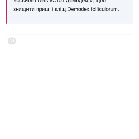
лосьйон і гель «Стоп Демодекс», щоб
знищити прищі і кліщ Demodex folliculorum.
Ad