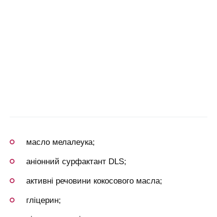
масло мелалеука;
аніонний сурфактант DLS;
активні речовини кокосового масла;
гліцерин;