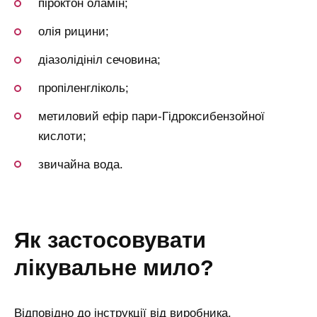
піроктон оламін;
олія рицини;
діазолідініл сечовина;
пропіленгліколь;
метиловий ефір пари-Гідроксибензойної
кислоти;
звичайна вода.
як застосовувати
лікувальне мило?
Відповідно до інструкції від виробника,