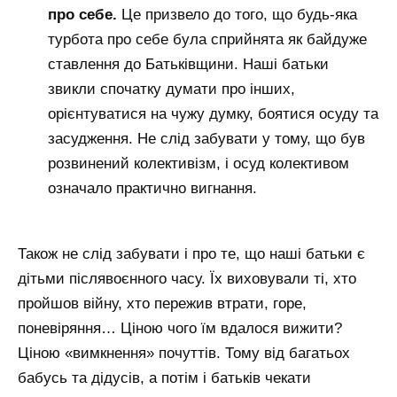
про себе.
Це призвело до того, що будь-яка
турбота про себе була сприйнята як байдуже
ставлення до Батьківщини. Наші батьки
звикли спочатку думати про інших,
орієнтуватися на чужу думку, боятися осуду та
засудження. Не слід забувати у тому, що був
розвинений колективізм, і осуд колективом
означало практично вигнання.
Також не слід забувати і про те, що наші батьки є
дітьми післявоєнного часу. Їх виховували ті, хто
пройшов війну, хто пережив втрати, горе,
поневіряння… Ціною чого їм вдалося вижити?
Ціною «вимкнення» почуттів. Тому від багатьох
бабусь та дідусів, а потім і батьків чекати