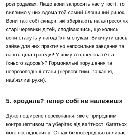
розпродажах. Якщо вони запросять нас у гості, то
виявимо у них вдома той самий блошиний ринок.
Вони такі собі скнари, які зберігають на антресолях
старі черевики дітей, сподіваючись, що колись
вони стануть у нагоді їхнім онукам. Викинути щось
зайве для них практично непосильне завдання та
навіть ціла трагедія! У чому Ахіллесова п’ята
їхнього здоров’я? Гормональні порушення та
неврозоподібні стани (нервові тики, заїкання,
нав’язливі рухи).
5. «родила? тепер собі не належиш»
Дуже поширене переконання, яке є природним
контрацептивом та уберігає від вагітності багатьох
його послідовників. Страх безпосередньо впливає