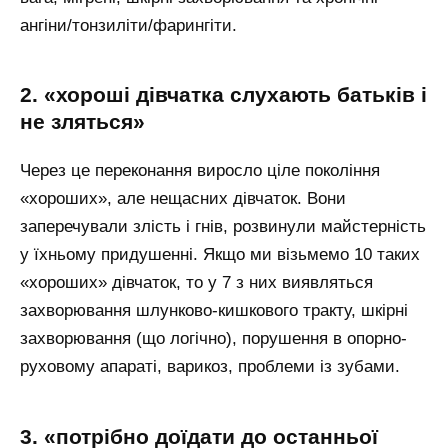
ангіни/тонзиліти/фарингіти.
2. «хороші дівчатка слухають батьків і
не зляться»
Через це переконання виросло ціле покоління
«хороших», але нещасних дівчаток. Вони
заперечували злість і гнів, розвинули майстерність
у їхньому придушенні. Якщо ми візьмемо 10 таких
«хороших» дівчаток, то у 7 з них виявляться
захворювання шлунково-кишкового тракту, шкірні
захворювання (що логічно), порушення в опорно-
руховому апараті, варикоз, проблеми із зубами.
3. «потрібно доїдати до останньої