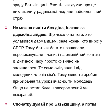
зраду Батьківщині. Вже тільки думки про це
викликали у радянської людини найсильніший
страх.
Не можна сидіти без діла, інакше за
дармоїда зійдеш.
Що чекало на того, хто
уславився дармаїдцем, знає кожен, хто виріс у
СРСР. Тому батьки багато працювали,
перевиконували плани, і на емоційний контакт
із дитиною часу просто фізично не
залишалося. Те саме очікували і від
молодших членів сім’ї. Тому якщо ти зробив
прибирання та уроки вчасно, ти молодець.
Якщо не встиг, будеш засоромлений чи
покараний.
Спочатку думай про Батьківщину, а потім