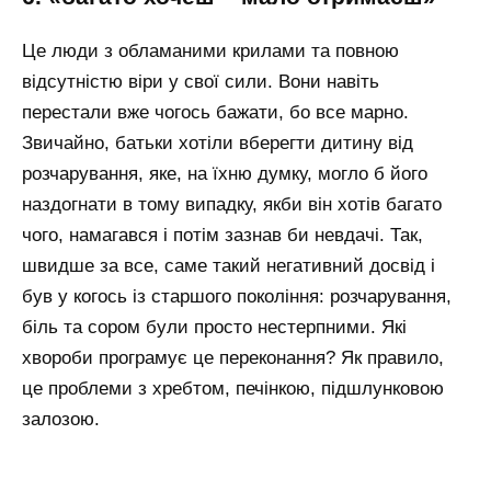
Це люди з обламаними крилами та повною
відсутністю віри у свої сили. Вони навіть
перестали вже чогось бажати, бо все марно.
Звичайно, батьки хотіли вберегти дитину від
розчарування, яке, на їхню думку, могло б його
наздогнати в тому випадку, якби він хотів багато
чого, намагався і потім зазнав би невдачі. Так,
швидше за все, саме такий негативний досвід і
був у когось із старшого покоління: розчарування,
біль та сором були просто нестерпними. Які
хвороби програмує це переконання? Як правило,
це проблеми з хребтом, печінкою, підшлунковою
залозою.