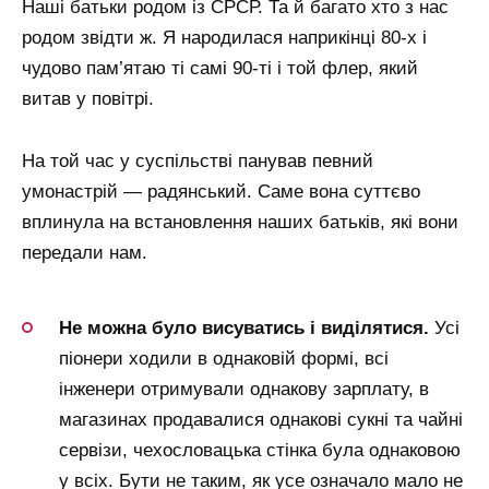
Наші батьки родом із СРСР. Та й багато хто з нас
родом звідти ж. Я народилася наприкінці 80-х і
чудово пам’ятаю ті самі 90-ті і той флер, який
витав у повітрі.
На той час у суспільстві панував певний
умонастрій — радянський. Саме вона суттєво
вплинула на встановлення наших батьків, які вони
передали нам.
Не можна було висуватись і виділятися.
Усі
піонери ходили в однаковій формі, всі
інженери отримували однакову зарплату, в
магазинах продавалися однакові сукні та чайні
сервізи, чехословацька стінка була однаковою
у всіх. Бути не таким, як усе означало мало не