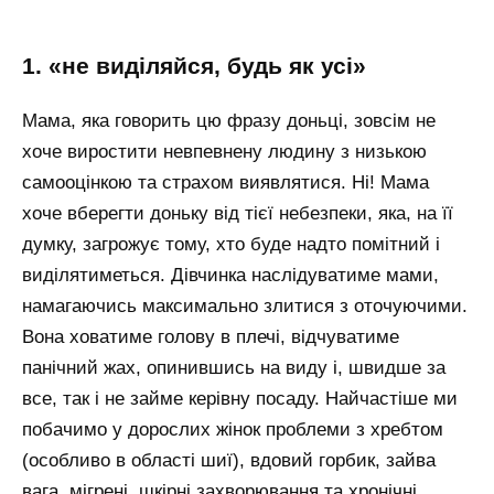
1. «не виділяйся, будь як усі»
Мама, яка говорить цю фразу доньці, зовсім не
хоче виростити невпевнену людину з низькою
самооцінкою та страхом виявлятися. Ні! Мама
хоче вберегти доньку від тієї небезпеки, яка, на її
думку, загрожує тому, хто буде надто помітний і
виділятиметься. Дівчинка наслідуватиме мами,
намагаючись максимально злитися з оточуючими.
Вона ховатиме голову в плечі, відчуватиме
панічний жах, опинившись на виду і, швидше за
все, так і не займе керівну посаду. Найчастіше ми
побачимо у дорослих жінок проблеми з хребтом
(особливо в області шиї), вдовий горбик, зайва
вага, мігрені, шкірні захворювання та хронічні