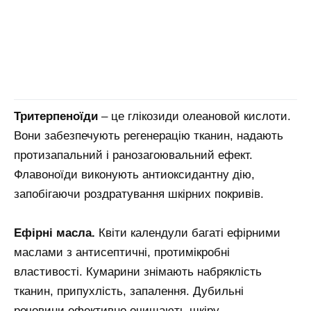
Тритерпеноїди
– це глікозиди олеановой кислоти.
Вони забезпечують регенерацію тканин, надають
протизапальний і ранозагоювальний ефект.
Флавоноїди виконують антиоксидантну дію,
запобігаючи роздратування шкірних покривів.
Ефірні масла.
Квіти календули багаті ефірними
маслами з антисептичні, протимікробні
властивості. Кумарини знімають набряклість
тканин, припухлість, запалення. Дубильні
речовини ефективно очищають шкіру,