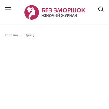
Перейти
до
вмісту
Головна
Прищі
»