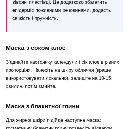
вівсяні пластівці. Це додатково збагатить
епідерміс поживними речовинами, додасть
свіжість і пружність.
маска з соком алое
З’єднайте настоянку календули і сік алое в рівних
пропорціях. Нанесіть на шкіру обличчя (краще
використовувати локально), залиште на 10-15
хвилин, потім змийте.
маска з блакитної глини
Для жирної шкіри підійде наступна маска:
косметичну блакитну глину розведіть відваром