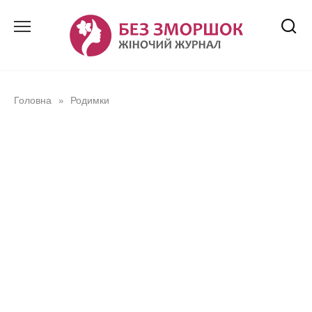
Перейти
до
вмісту
Головна
Родимки
»