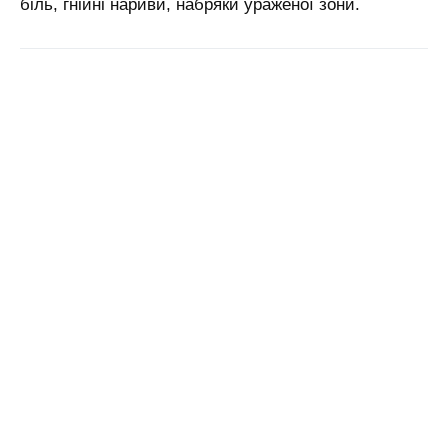
біль, гнійні нариви, набряки ураженої зони.