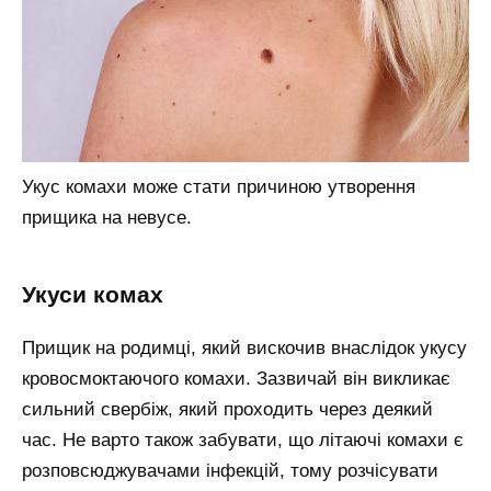
Укус комахи може стати причиною утворення
прищика на невусе.
укуси комах
Прищик на родимці, який вискочив внаслідок укусу
кровосмоктаючого комахи. Зазвичай він викликає
сильний свербіж, який проходить через деякий
час. Не варто також забувати, що літаючі комахи є
розповсюджувачами інфекцій, тому розчісувати