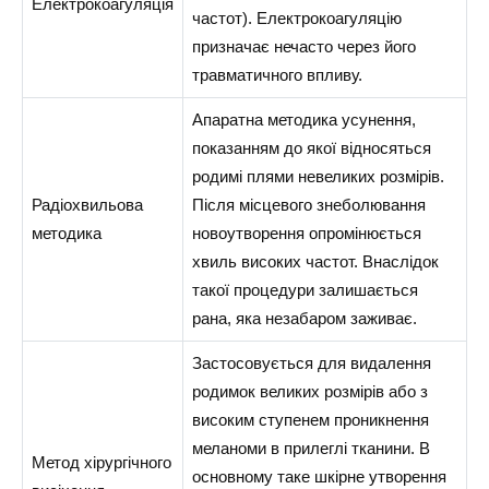
Електрокоагуляція
частот). Електрокоагуляцію
призначає нечасто через його
травматичного впливу.
Апаратна методика усунення,
показанням до якої відносяться
родимі плями невеликих розмірів.
Радіохвильова
Після місцевого знеболювання
методика
новоутворення опромінюється
хвиль високих частот. Внаслідок
такої процедури залишається
рана, яка незабаром заживає.
Застосовується для видалення
родимок великих розмірів або з
високим ступенем проникнення
меланоми в прилеглі тканини. В
Метод хірургічного
основному таке шкірне утворення