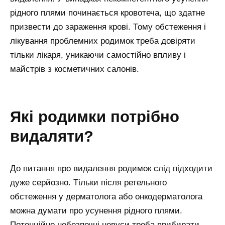
рідного плями починається кровотеча, що здатне
призвести до зараження крові. Тому обстеження і
лікування проблемних родимок треба довіряти
тільки лікаря, уникаючи самостійно впливу і
майстрів з косметичних салонів.
які родимки потрібно
видаляти?
До питання про видалення родимок слід підходити
дуже серйозно. Тільки після ретельного
обстеження у дерматолога або онкодерматолога
можна думати про усунення рідного плями.
Потенційно небезпечні невуси треба прибирати