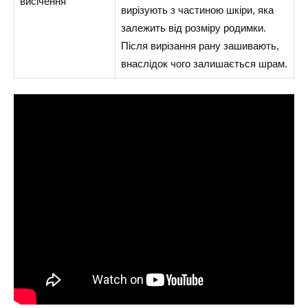
висічення
вирізують з частиною шкіри, яка
залежить від розміру родимки.
Після вирізання рану зашивають,
внаслідок чого залишається шрам.