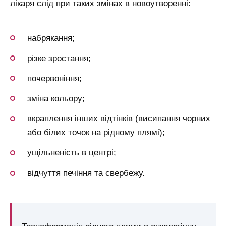
лікаря слід при таких змінах в новоутворенні:
набрякання;
різке зростання;
почервоніння;
зміна кольору;
вкраплення інших відтінків (висипання чорних
або білих точок на рідному плямі);
ущільненість в центрі;
відчуття печіння та свербежу.