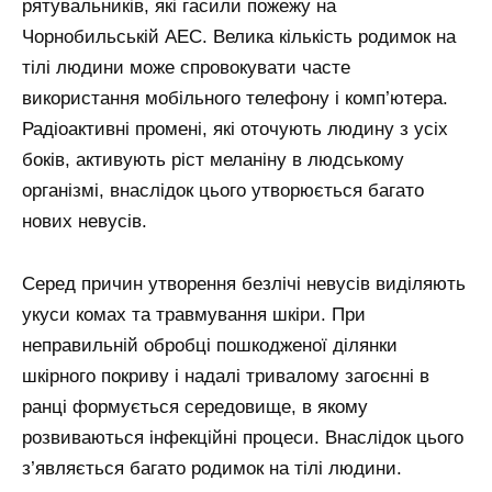
рятувальників, які гасили пожежу на
Чорнобильській АЕС. Велика кількість родимок на
тілі людини може спровокувати часте
використання мобільного телефону і комп’ютера.
Радіоактивні промені, які оточують людину з усіх
боків, активують ріст меланіну в людському
організмі, внаслідок цього утворюється багато
нових невусів.
Серед причин утворення безлічі невусів виділяють
укуси комах та травмування шкіри. При
неправильній обробці пошкодженої ділянки
шкірного покриву і надалі тривалому загоєнні в
ранці формується середовище, в якому
розвиваються інфекційні процеси. Внаслідок цього
з’являється багато родимок на тілі людини.