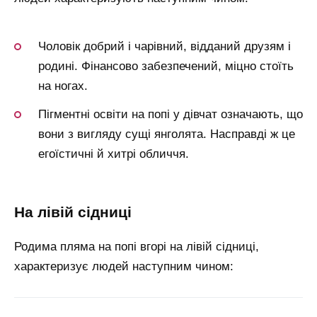
Чоловік добрий і чарівний, відданий друзям і
родині. Фінансово забезпечений, міцно стоїть
на ногах.
Пігментні освіти на попі у дівчат означають, що
вони з вигляду сущі янголята. Насправді ж це
егоїстичні й хитрі обличчя.
на лівій сідниці
Родима пляма на попі вгорі на лівій сідниці,
характеризує людей наступним чином: