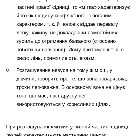
частині правої сідниці, то «мітка» характеризує
його як людину конфліктного, з поганим
характером. т. к. й чоловік віддає перевагу
легку наживу, не докладаючи самостійних
зусиль до отримання бажаного (стосовно
роботи чи навчання). Йому притаманні т. к. е
риси: лінь, примхливість, егоїзм.
Розташування невуса на тому ж місці, у
дівчини, говорить про те, що вона товариська,
трохи легковажна. В основному вона не цінує
того, що має, і всі друзі у неї
використовуються у корисливих цілях.
При розташуванні «мітки» у нижній частині сідниці,
людей характеризують наступним чином: