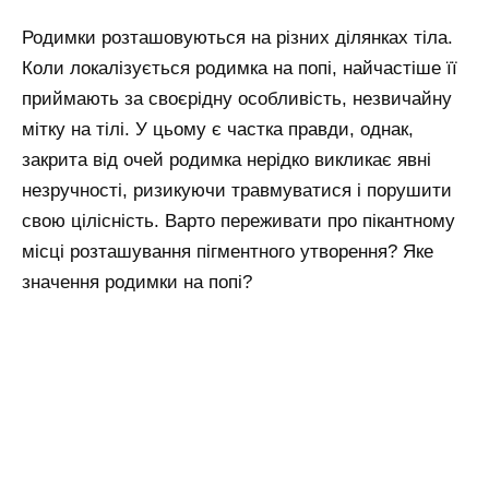
Родимки розташовуються на різних ділянках тіла.
Коли локалізується родимка на попі, найчастіше її
приймають за своєрідну особливість, незвичайну
мітку на тілі. У цьому є частка правди, однак,
закрита від очей родимка нерідко викликає явні
незручності, ризикуючи травмуватися і порушити
свою цілісність. Варто переживати про пікантному
місці розташування пігментного утворення? Яке
значення родимки на попі?