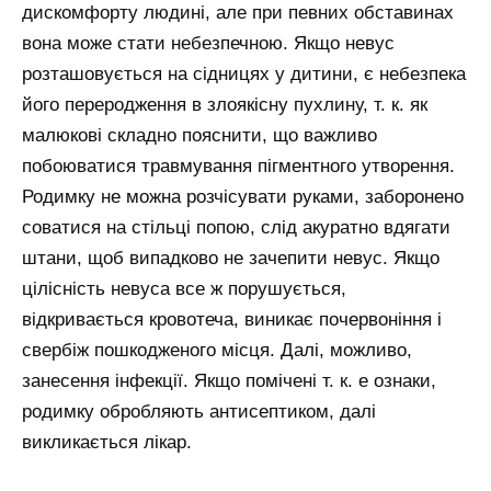
дискомфорту людині, але при певних обставинах
вона може стати небезпечною. Якщо невус
розташовується на сідницях у дитини, є небезпека
його переродження в злоякісну пухлину, т. к. як
малюкові складно пояснити, що важливо
побоюватися травмування пігментного утворення.
Родимку не можна розчісувати руками, заборонено
соватися на стільці попою, слід акуратно вдягати
штани, щоб випадково не зачепити невус. Якщо
цілісність невуса все ж порушується,
відкривається кровотеча, виникає почервоніння і
свербіж пошкодженого місця. Далі, можливо,
занесення інфекції. Якщо помічені т. к. е ознаки,
родимку обробляють антисептиком, далі
викликається лікар.