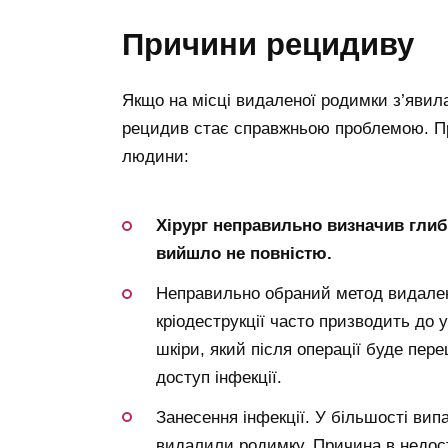
причини рецидиву
Якщо на місці видаленої родимки з’явилас
рецидив стає справжньою проблемою. Пр
людини:
Хірург неправильно визначив глиб
вийшло не повністю.
Неправильно обраний метод видален
кріодеструкції часто призводить до 
шкіри, який після операції буде пер
доступ інфекції.
Занесення інфекції. У більшості випа
видалили родимку. Причина в недост