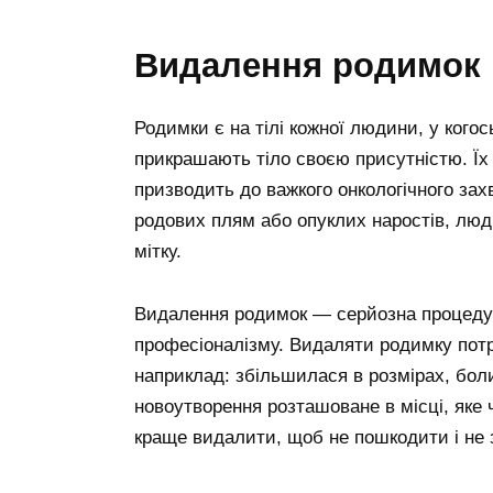
видалення родимок
Родимки є на тілі кожної людини, у кого
прикрашають тіло своєю присутністю. Їх
призводить до важкого онкологічного за
родових плям або опуклих наростів, люд
мітку.
Видалення родимок — серйозна процедура
професіоналізму. Видаляти родимку потр
наприклад: збільшилася в розмірах, боли
новоутворення розташоване в місці, яке 
краще видалити, щоб не пошкодити і не 