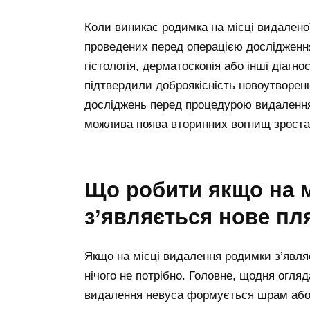
Коли виникає родимка на місці видалено
проведених перед операцією дослідження
гістологія, дерматоскопія або інші діагно
підтвердили доброякісність новоутворенн
досліджень перед процедурою видалення 
можлива поява вторинних вогнищ зростан
що робити якщо на місці видаленої родимки
з’являється нове пл
Якщо на місці видалення родимки з’явля
нічого не потрібно. Головне, щодня огляд
видалення невуса формується шрам або 