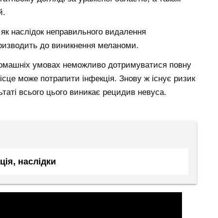
й.
як наслідок неправильного видалення
призводить до виникнення меланоми.
домашніх умовах неможливо дотримуватися повну
місце може потрапити інфекція. Знову ж існує ризик
льтаті всього цього виникає рецидив невуса.
ія, наслідки