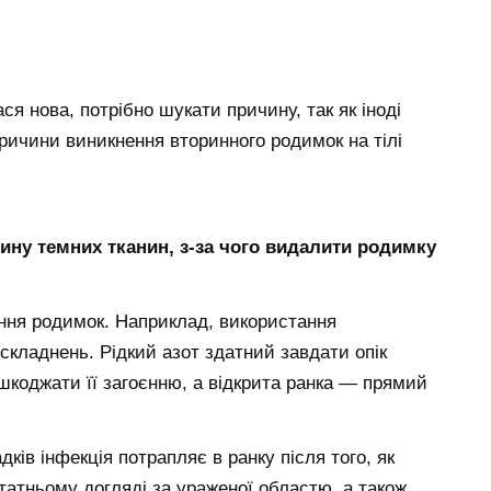
я нова, потрібно шукати причину, так як іноді
ичини виникнення вторинного родимок на тілі
ину темних тканин, з-за чого видалити родимку
ня родимок. Наприклад, використання
ускладнень. Рідкий азот здатний завдати опік
ешкоджати її загоєнню, а відкрита ранка — прямий
дків інфекція потрапляє в ранку після того, як
атньому догляді за ураженої областю, а також