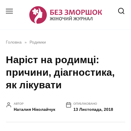
Перейти
до
вмісту
Головна
Родимки
»
Наріст на родимці:
причини, діагностика,
як лікувати
АВТОР
ОПУБЛІКОВАНО
Наталия Ніколайчук
13 Листопада, 2018