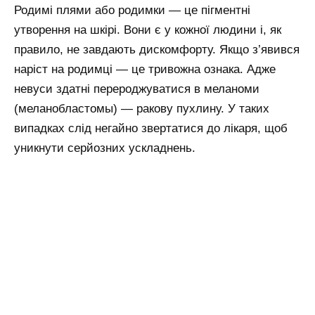
Родимі плями або родимки — це пігментні
утворення на шкірі. Вони є у кожної людини і, як
правило, не завдають дискомфорту. Якщо з’явився
наріст на родимці — це тривожна ознака. Адже
невуси здатні перероджуватися в меланоми
(меланобластомы) — ракову пухлину. У таких
випадках слід негайно звертатися до лікаря, щоб
уникнути серйозних ускладнень.