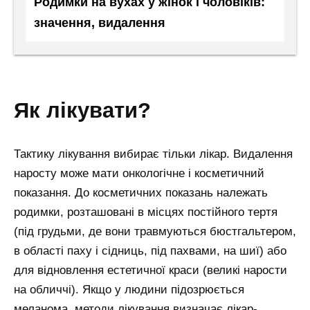
Родимки на вухах у жінок і чоловіків:
значення, видалення
як лікувати?
Тактику лікування вибирає тільки лікар. Видалення
наросту може мати онкологічне і косметичний
показання. До косметичних показань належать
родимки, розташовані в місцях постійного тертя
(під грудьми, де вони травмуються бюстгальтером,
в області паху і сідниць, під пахвами, на шиї) або
для відновлення естетичної краси (великі нарости
на обличчі). Якщо у людини підозрюється
меланома, методи лікування визначає лікар-