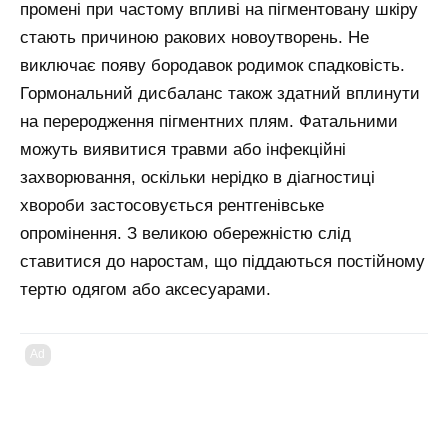
промені при частому впливі на пігментовану шкіру
стають причиною ракових новоутворень. Не
виключає появу бородавок родимок спадковість.
Гормональний дисбаланс також здатний вплинути
на переродження пігментних плям. Фатальними
можуть виявитися травми або інфекційні
захворювання, оскільки нерідко в діагностиці
хвороби застосовується рентгенівське
опромінення. З великою обережністю слід
ставитися до наростам, що піддаються постійному
тертю одягом або аксесуарами.
Ad