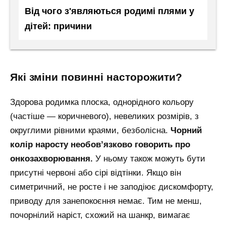
Від чого з'являються родимі плями у
дітей: причини
які зміни повинні насторожити?
Здорова родимка плоска, однорідного кольору
(частіше — коричневого), невеликих розмірів, з
округлими рівними краями, безболісна.
Чорний
колір наросту необов’язково говорить про
онкозахворювання.
У ньому також можуть бути
присутні червоні або сірі відтінки. Якщо він
симетричний, не росте і не заподіює дискомфорту,
приводу для занепокоєння немає. Тим не менш,
почорнілий наріст, схожий на шанкр, вимагає