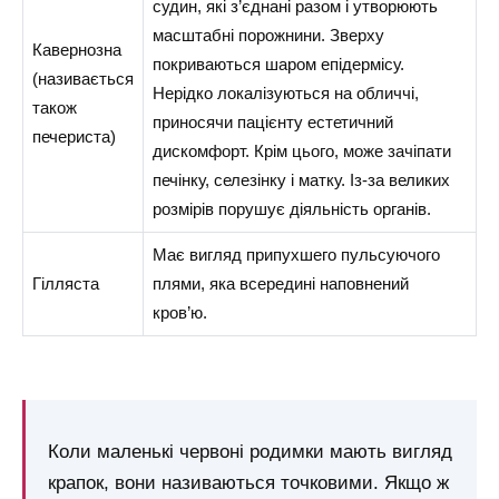
судин, які з’єднані разом і утворюють
масштабні порожнини. Зверху
Кавернозна
покриваються шаром епідермісу.
(називається
Нерідко локалізуються на обличчі,
також
приносячи пацієнту естетичний
печериста)
дискомфорт. Крім цього, може зачіпати
печінку, селезінку і матку. Із-за великих
розмірів порушує діяльність органів.
Має вигляд припухшего пульсуючого
Гілляста
плями, яка всередині наповнений
кров’ю.
Коли маленькі червоні родимки мають вигляд
крапок, вони називаються точковими. Якщо ж