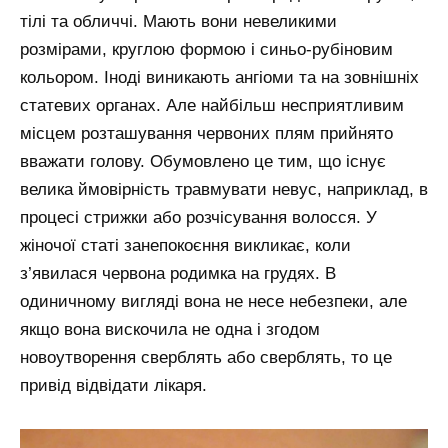
тілі та обличчі. Мають вони невеликими
розмірами, круглою формою і синьо-рубіновим
кольором. Іноді виникають ангіоми та на зовнішніх
статевих органах. Але найбільш несприятливим
місцем розташування червоних плям прийнято
вважати голову. Обумовлено це тим, що існує
велика ймовірність травмувати невус, наприклад, в
процесі стрижки або розчісування волосся. У
жіночої статі занепокоєння викликає, коли
з’явилася червона родимка на грудях. В
одиничному вигляді вона не несе небезпеки, але
якщо вона вискочила не одна і згодом
новоутворення сверблять або сверблять, то це
привід відвідати лікаря.