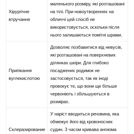
маленького розміру, які розташовані
Хірургічне
на тілі. При новоутвореннях на
втручання
обличчі цей спосіб не
використовується, оскільки після
нього залишаються помітні шрами.
Дозволяє позбавитися від невусів,
які розташовані на поверхневих
ділянках шкіри. Для глибоко
Припікання
посаджених родимок не
вуглекислотою
застосовується, так як іноді
провокує те, що вони ще більше
червоніють і збільшуються в
розмірах.
У наріст вводиться речовина, яка
обмежує його від кровоносних
Склеразирование
судин. З часом кривава ангиома