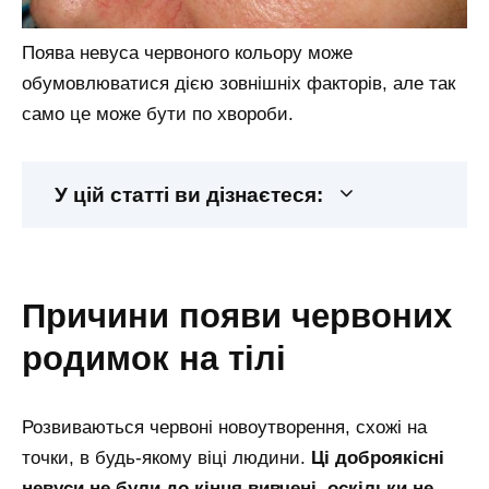
Поява невуса червоного кольору може
обумовлюватися дією зовнішніх факторів, але так
само це може бути по хвороби.
У цій статті ви дізнаєтеся:
причини появи червоних
родимок на тілі
Розвиваються червоні новоутворення, схожі на
точки, в будь-якому віці людини.
Ці доброякісні
невуси не були до кінця вивчені, оскільки не