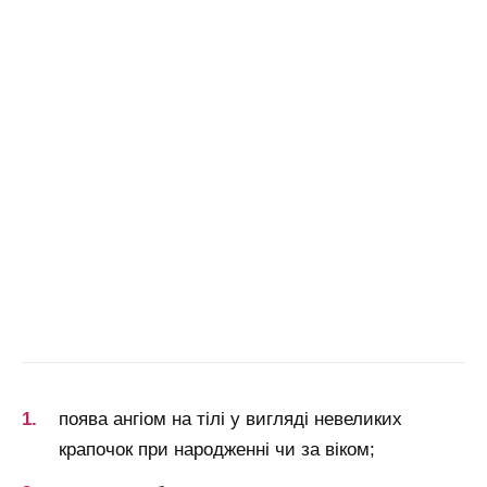
поява ангіом на тілі у вигляді невеликих
крапочок при народженні чи за віком;