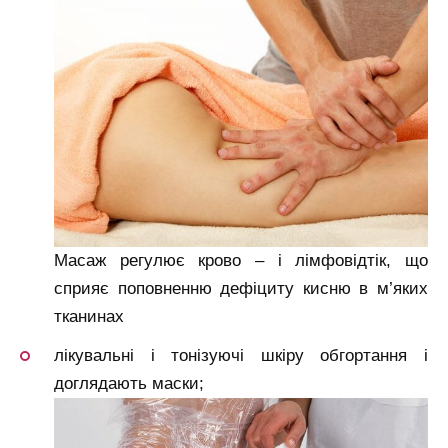
Масаж регулює крово – і лімфовідтік, що
сприяє поповненню дефіциту кисню в м’яких
тканинах
лікувальні і тонізуючі шкіру обгортання і
доглядають маски;