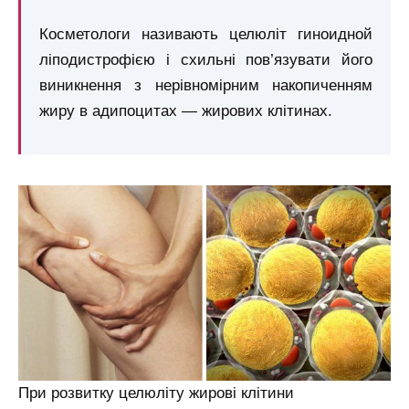
Косметологи називають целюліт гиноидной
ліподистрофією і схильні пов’язувати його
виникнення з нерівномірним накопиченням
жиру в адипоцитах — жирових клітинах.
При розвитку целюліту жирові клітини