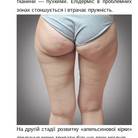
тканини — пухкими. Епідерміс в проблемних
зонах стоншується і втрачає пружність.
На другій стадії розвитку «апельсинової кірки»
лікування може тривати більше двох місяців