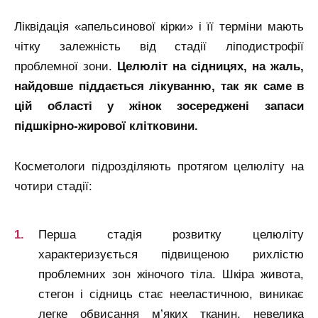
Ліквідація «апельсинової кірки» і її терміни мають
чітку залежність від стадії ліподистрофії
проблемної зони.
Целюліт на сідницях, на жаль,
найдовше піддається лікуванню, так як саме в
цій області у жінок зосереджені запаси
підшкірно-жирової клітковини.
Косметологи підрозділяють протягом целюліту на
чотири стадії:
Перша стадія розвитку целюліту
характеризується підвищеною рихлістю
проблемних зон жіночого тіла. Шкіра живота,
стегон і сідниць стає нееластичною, виникає
легке обвисання м’яких тканин, невелика