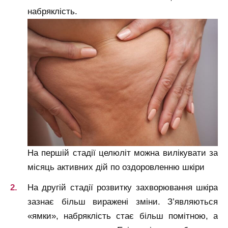
набряклість.
На першій стадії целюліт можна вилікувати за
місяць активних дій по оздоровленню шкіри
На другій стадії розвитку захворювання шкіра
зазнає більш виражені зміни. З’являються
«ямки», набряклість стає більш помітною, а