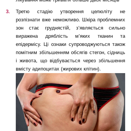
Третю стадію утворення целюліту не
розпізнати вже неможливо. Шкіра проблемних
зон стає груднястій, з’являється сильно
виражена дряблість м’яких тканин та
епідермісу. Ці ознаки супроводжуються також
помітним збільшенням обсягів стегон, сідниць
і живота, що відбувається через збільшення
вмісту адипоцитах (жирових клітин).