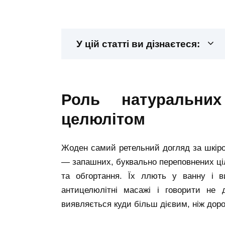
У цій статті ви дізнаєтеся:
роль натуральних олій в боротьбі з
целюлітом
Жоден самий ретельний догляд за шкіро
— запашних, буквально переповнених ц
та обгортання. Їх ллють у ванну і в
антицелюлітні масажі і говорити не
виявляється куди більш дієвим, ніж дор