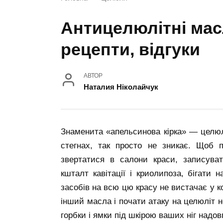
Антицелюлітні масл
рецепти, відгуки
АВТОР
Наталия Ніколайчук
Знаменита «апельсинова кірка» — целю
стегнах, так просто не зникає. Щоб 
звертатися в салони краси, записув
кшталт кавітації і криолипоза, бігати
засобів на всю цю красу не вистачає у 
інший масла і почати атаку на целюліт 
горбки і ямки під шкірою ваших ніг надо