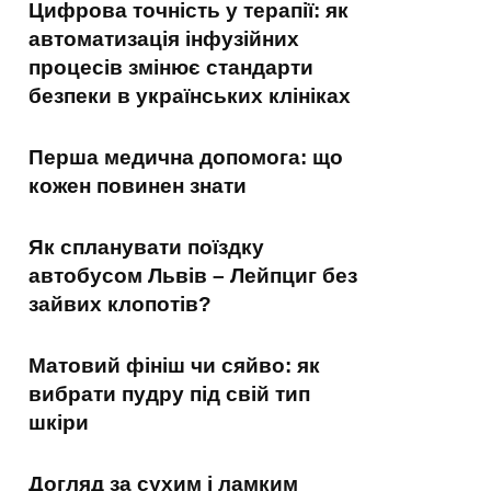
Цифрова точність у терапії: як
автоматизація інфузійних
процесів змінює стандарти
безпеки в українських клініках
Перша медична допомога: що
кожен повинен знати
Як спланувати поїздку
автобусом Львів – Лейпциг без
зайвих клопотів?
Матовий фініш чи сяйво: як
вибрати пудру під свій тип
шкіри
Догляд за сухим і ламким