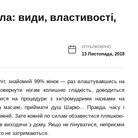
а: види, властивості,
ОПУБЛІКОВАНО
13 Листопада, 2018
літ, знайомий 99% жінок — раз влаштувавшись на
повернути ногам колишню гладкість, доводиться
атися на процедури з хитромудрими назвами на
 на масажі, приймати душ Шарко… Правда, часу і
кожній. Зате кожній по силам обзавестися пляшкою-
не виходячи з дому. Якщо не лінуватися, неприємні
вго не затримаються.