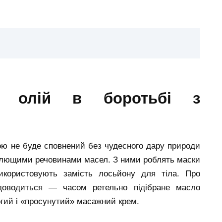
ю не буде сповнений без чудесного дару природи
ілющими речовинами масел. З ними роблять маски
икористовують замість лосьйону для тіла. Про
 доводиться — часом ретельно підібране масло
огий і «просунутий» масажний крем.