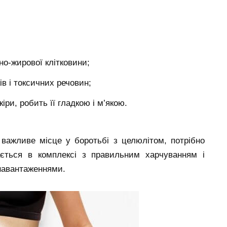
но-жирової клітковини;
ів і токсичних речовин;
іри, робить її гладкою і м’якою.
важливе місце у боротьбі з целюлітом, потрібно
ється в комплексі з правильним харчуванням і
навантаженнями.