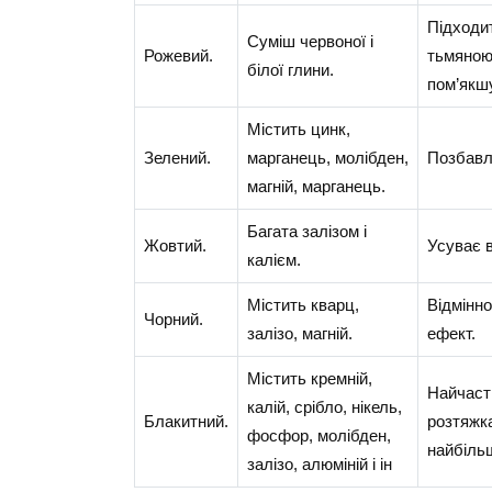
Підходит
Суміш червоної і
Рожевий.
тьмяною,
білої глини.
пом’якш
Містить цинк,
Зелений.
марганець, молібден,
Позбавля
магній, марганець.
Багата залізом і
Жовтий.
Усуває в
калієм.
Містить кварц,
Відмінн
Чорний.
залізо, магній.
ефект.
Містить кремній,
Найчасті
калій, срібло, нікель,
Блакитний.
розтяжка
фосфор, молібден,
найбільш
залізо, алюміній і ін