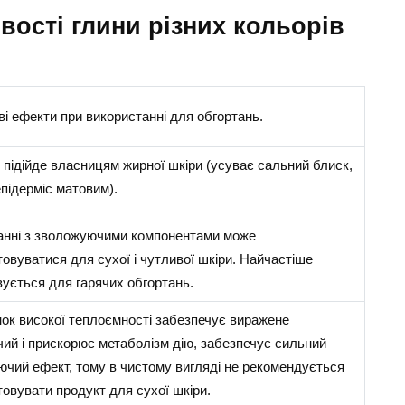
ивості глини різних кольорів
і ефекти при використанні для обгортань.
 підійде власницям жирної шкіри (усуває сальний блиск,
підерміс матовим).
анні з зволожуючими компонентами може
овуватися для сухої і чутливої шкіри. Найчастіше
ується для гарячих обгортань.
нок високої теплоємності забезпечує виражене
ий і прискорює метаболізм дію, забезпечує сильний
ючий ефект, тому в чистому вигляді не рекомендується
овувати продукт для сухої шкіри.