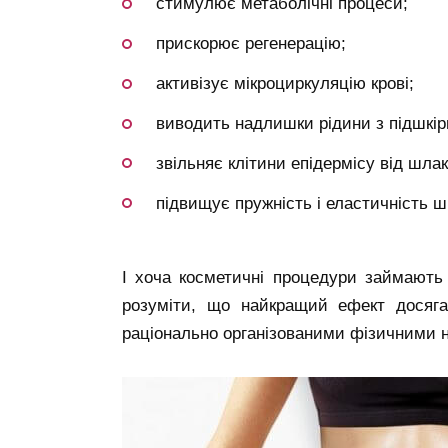
стимулює метаболічні процеси;
прискорює регенерацію;
активізує мікроциркуляцію крові;
виводить надлишки рідини з підшкір
звільняє клітини епідермісу від шлак
підвищує пружність і еластичність шк
І хоча косметичні процедури займають 
розуміти, що найкращий ефект досяга
раціонально організованими фізичними 