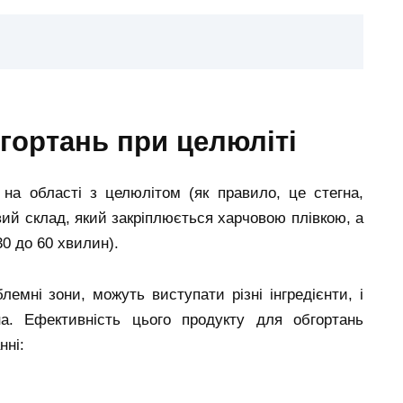
бгортань при целюліті
на області з целюлітом (як правило, це стегна,
ивий склад, який закріплюється харчовою плівкою, а
30 до 60 хвилин).
лемні зони, можуть виступати різні інгредієнти, і
. Ефективність цього продукту для обгортань
нні: