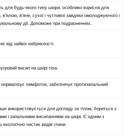
ь для будь-якого типу шкіри, особливо корисна для
 в’ялою, в’яне, сухої і чутливої завдяки омолоджуючого і
увальному дії. Допоможе при подразненнях.
є від зайвої набряклості.
угровий висип на шкірі тіла.
о нормалізує лимфоток, забезпечує протизапальний
ше використовується для догляду за тілом, бореться з
ми і запальними висипаннями на шкірі. Є одним з
 екологічно чистих видів глини.