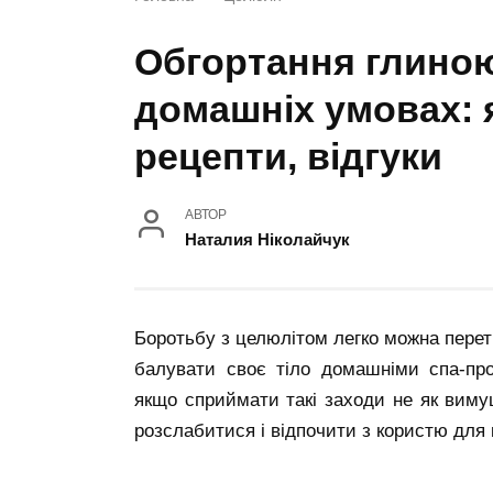
Обгортання глиною
домашніх умовах: 
рецепти, відгуки
АВТОР
Наталия Ніколайчук
Боротьбу з целюлітом легко можна пере
балувати своє тіло домашніми спа-про
якщо сприймати такі заходи не як вимуш
розслабитися і відпочити з користю для 