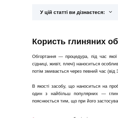
У цій статті ви дізнаєтеся:
користь глиняних о
Обгортання — процедура, під час якої 
сідниці, живіт, плечі) наноситься особл
потім змивається через певний час (від 
В якості засобу, що наноситься на проб
один з найбільш популярних — глина
пояснюється тим, що при його застосува