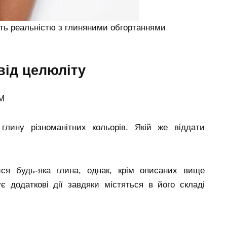
ануть реальністю з глиняними обгортаннями
 від целюліту
OM
лину різноманітних кольорів. Якій же віддати
ся будь-яка глина, однак, крім описаних вище
є додаткові дії завдяки містяться в його складі