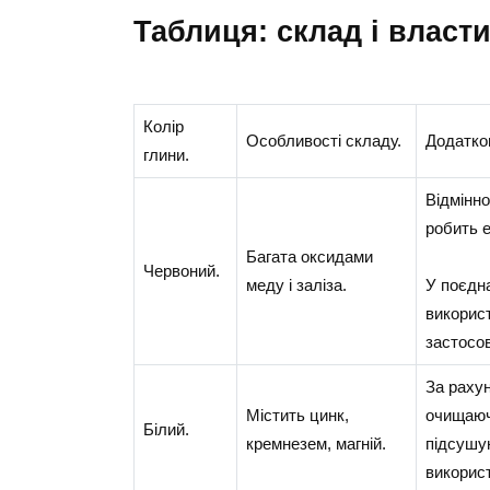
таблиця: склад і власт
Колір
Особливості складу.
Додатков
глини.
Відмінно
робить е
Багата оксидами
Червоний.
меду і заліза.
У поєдн
використ
застосов
За раху
Містить цинк,
очищаюч
Білий.
кремнезем, магній.
підсушу
використ