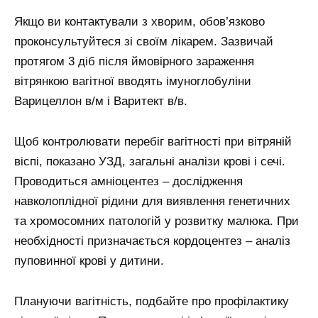
Якщо ви контактували з хворим, обов’язково
проконсультуйтеся зі своїм лікарем. Зазвичай
протягом 3 діб після ймовірного зараження
вітрянкою вагітної вводять імуноглобуліни
Варицеллон в/м і Варитект в/в.
Щоб контролювати перебіг вагітності при вітряній
віспі, показано УЗД, загальні аналізи крові і сечі.
Проводиться амніоцентез – дослідження
навколоплідної рідини для виявлення генетичних
та хромосомних патологій у розвитку малюка. При
необхідності призначається кордоцентез – аналіз
пуповинної крові у дитини.
Плануючи вагітність, подбайте про профілактику