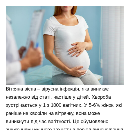
Вітряна віспа – вірусна інфекція, яка виникає
незалежно від статі, частіше у дітей. Хвороба
зустрічається у 1 з 1000 вагітних. У 5-6% жінок, які
раніше не хворіли на вітрянку, вона може
виникнути під час вагітності. Це обумовлено
зниженням імунного захисту в період виношування