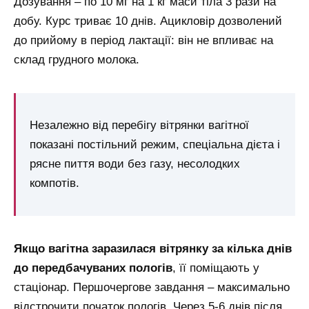
Дозування – по 10 мг на 1 кг маси тіла 3 рази на
добу. Курс триває 10 днів. Ацикловір дозволений
до прийому в період лактації: він не впливає на
склад грудного молока.
Незалежно від перебігу вітрянки вагітної
показані постільний режим, спеціальна дієта і
рясне пиття води без газу, несолодких
компотів.
Якщо вагітна заразилася вітрянку за кілька днів
до передбачуваних пологів
, її поміщають у
стаціонар. Першочергове завдання – максимально
відстрочити початок пологів. Через 5-6 днів після