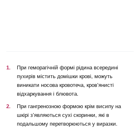
При геморагічній формі рідина всередині
пухирів містить домішки крові, можуть
виникати носова кровотеча, кров’янисті
відхаркування і блювота.
При гангренозною формою крім висипу на
шкірі з’являються сухі скоринки, які в
подальшому перетворюються у виразки.