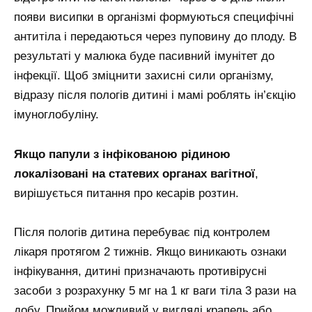
появи висипки в організмі формуються специфічні
антитіла і передаються через пуповину до плоду. В
результаті у малюка буде пасивний імунітет до
інфекції. Щоб зміцнити захисні сили організму,
відразу після пологів дитині і мамі роблять ін’єкцію
імуноглобуліну.
Якщо папули з інфікованою рідиною
локалізовані на статевих органах вагітної
,
вирішується питання про кесарів розтин.
Після пологів дитина перебуває під контролем
лікаря протягом 2 тижнів. Якщо виникають ознаки
інфікування, дитині призначають противірусні
засоби з розрахунку 5 мг на 1 кг ваги тіла 3 рази на
добу. Прийом можливий у вигляді крапель або