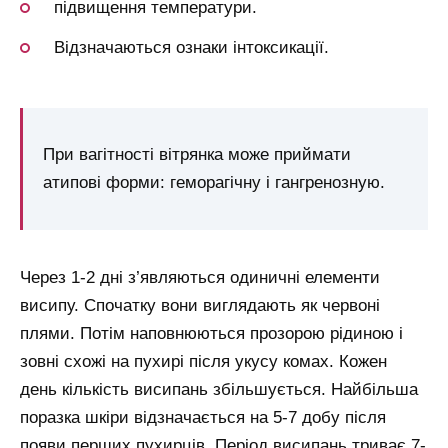
підвищення температури.
Відзначаються ознаки інтоксикації.
При вагітності вітрянка може приймати
атипові форми: геморагічну і гангренозную.
Через 1-2 дні з’являються одиничні елементи
висипу. Спочатку вони виглядають як червоні
плями. Потім наповнюються прозорою рідиною і
зовні схожі на пухирі після укусу комах. Кожен
день кількість висипань збільшується. Найбільша
поразка шкіри відзначається на 5-7 добу після
появи перших пухирців. Період висипань триває 7-