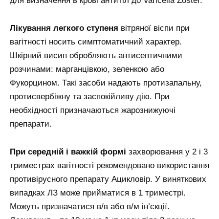
для визначення в крові антитіл до Varicella Zoster.
Лікування легкого ступеня
вітряної віспи при
вагітності носить симптоматичний характер.
Шкірний висип обробляють антисептичними
розчинами: марганцівкою, зеленкою або
Фукорцином. Такі засоби надають протизапальну,
протисвербіжну та заспокійливу дію. При
необхідності призначаються жарознижуючі
препарати.
При середній і важкій формі
захворювання у 2 і 3
триместрах вагітності рекомендовано використання
противірусного препарату Ацикловір. У виняткових
випадках ЛЗ може прийматися в 1 триместрі.
Можуть призначатися в/в або в/м ін’єкції.