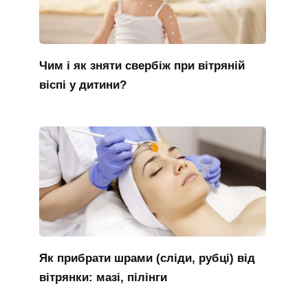
Чим і як зняти свербіж при вітряній
віспі у дитини?
Як прибрати шрами (сліди, рубці) від
вітрянки: мазі, пілінги