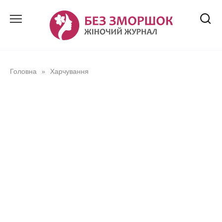
Перейти
до
вмісту
Головна
Харчування
»