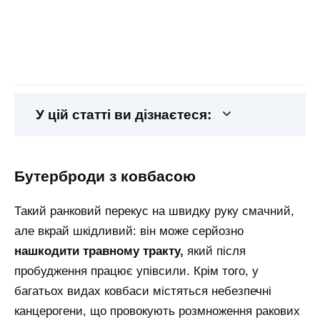
У цій статті ви дізнаєтеся:
бутерброди з ковбасою
Такий ранковий перекус на швидку руку смачний,
але вкрай шкідливий: він може серйозно
нашкодити травному тракту,
який після
пробудження працює упівсили. Крім того, у
багатьох видах ковбаси містяться небезпечні
канцерогени, що провокують розмноження ракових