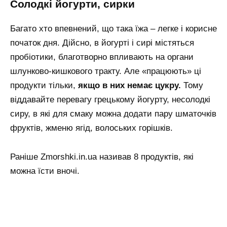
солодкі йогурти, сирки
Багато хто впевнений, що така їжа – легке і корисне
початок дня. Дійсно, в йогурті і сирі містяться
пробіотики, благотворно впливають на органи
шлунково-кишкового тракту. Але «працюють» ці
продукти тільки,
якщо в них немає цукру.
Тому
віддавайте перевагу грецькому йогурту, несолодкі
сиру, в які для смаку можна додати пару шматочків
фруктів, жменю ягід, волоських горішків.
Раніше Zmorshki.in.ua називав 8 продуктів, які
можна їсти вночі.