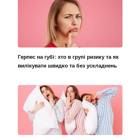
Герпес на губі: хто в групі ризику та як
вилікувати швидко та без ускладнень