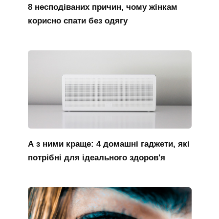
8 несподіваних причин, чому жінкам
корисно спати без одягу
А з ними краще: 4 домашні гаджети, які
потрібні для ідеального здоров'я