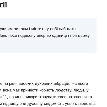
ії
руючим числом і містить у собі набагато
Воно несе подвоєну енергію одиниці і при цьому
 на рівні високих духовних вібрацій. На нього
у, вона має принести користь людству. Люди, у
я 11, повинні використовувати своє натхнення та
м підвищуючи духовну свідомість усього людства.