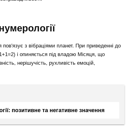
 нумерології
я пов'язує з вібраціями планет. При приведенні до
1+1=2) і опиняється під владою Місяця, що
ність, нерішучість, рухливість емоцій,
гії: позитивне та негативне значення