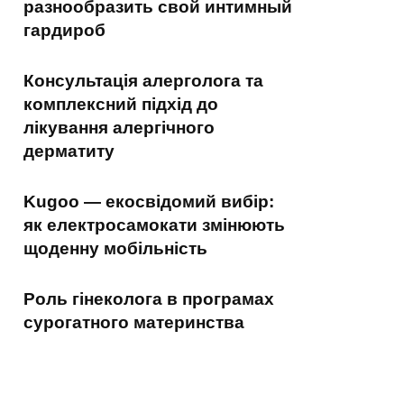
разнообразить свой интимный
гардироб
Консультація алерголога та
комплексний підхід до
лікування алергічного
дерматиту
Kugoo — екосвідомий вибір:
як електросамокати змінюють
щоденну мобільність
Роль гінеколога в програмах
сурогатного материнства