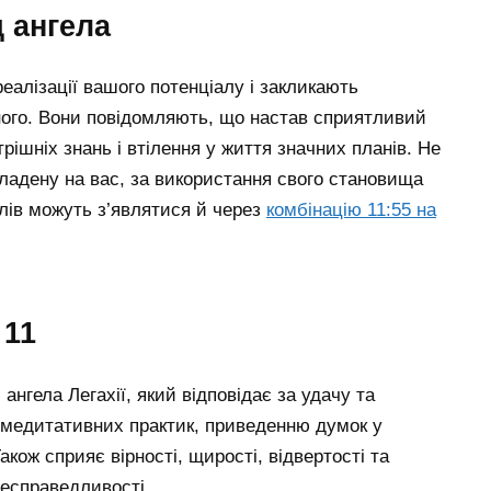
д ангела
еалізації вашого потенціалу і закликають
ного. Вони повідомляють, що настав сприятливий
рішніх знань і втілення у життя значних планів. Не
кладену на вас, за використання свого становища
лів можуть з’являтися й через
комбінацію 11:55 на
 11
нгела Легахії, який відповідає за удачу та
 медитативних практик, приведенню думок у
кож сприяє вірності, щирості, відвертості та
есправедливості.