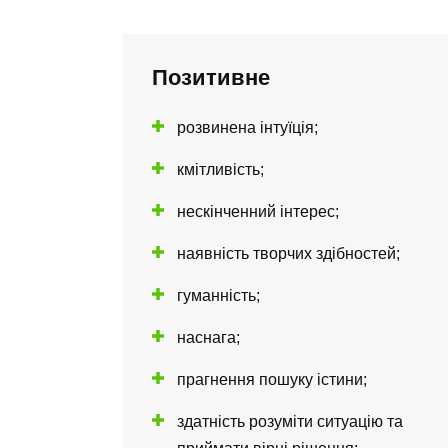
Позитивне
розвинена інтуїція;
кмітливість;
нескінченний інтерес;
наявність творчих здібностей;
гуманність;
наснага;
прагнення пошуку істини;
здатність розуміти ситуацію та
приймати вірні рішення;