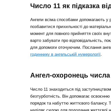
число 11 як підказка ві
Ангели всіма способами допомагають у р
позбавитися прихильності до матеріаль
момент для повного прийняття своїх внут
варто забувати про відповідальність, по
для допомоги оточуючим.
Послання анге
годиннику в ангельській нумерології
.
ангел-охоронець числа
Число 11 знаходиться під заступництвом а
безтурботність. Він допомагає освоєнню
порядок та набуттю життєвого балансу. Та
наділяє силою для подолання життєвої н