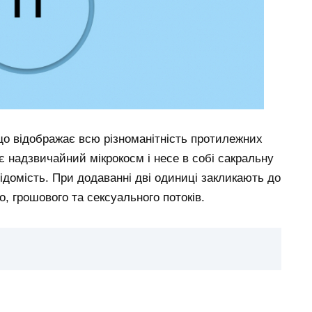
 що відображає всю різноманітність протилежних
є надзвичайний мікрокосм і несе в собі сакральну
ідомість. При додаванні дві одиниці закликають до
, грошового та сексуального потоків.