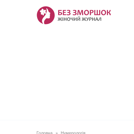
Перейти
до
вмісту
Головна
Нумерологія
»