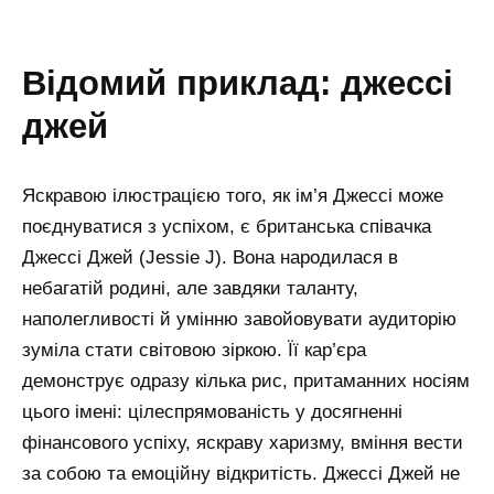
відомий приклад: джессі
джей
Яскравою ілюстрацією того, як ім’я Джессі може
поєднуватися з успіхом, є британська співачка
Джессі Джей (Jessie J). Вона народилася в
небагатій родині, але завдяки таланту,
наполегливості й умінню завойовувати аудиторію
зуміла стати світовою зіркою. Її кар’єра
демонструє одразу кілька рис, притаманних носіям
цього імені: цілеспрямованість у досягненні
фінансового успіху, яскраву харизму, вміння вести
за собою та емоційну відкритість. Джессі Джей не