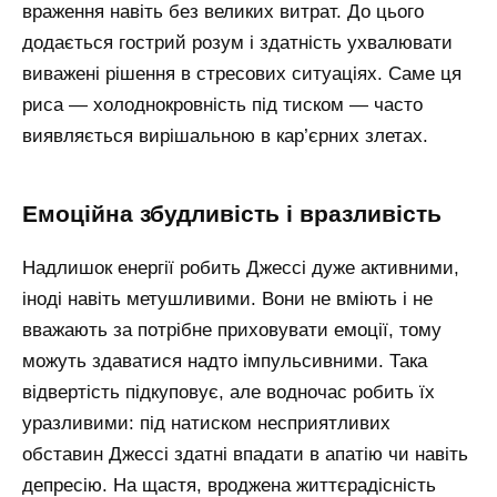
враження навіть без великих витрат. До цього
додається гострий розум і здатність ухвалювати
виважені рішення в стресових ситуаціях. Саме ця
риса — холоднокровність під тиском — часто
виявляється вирішальною в кар’єрних злетах.
емоційна збудливість і вразливість
Надлишок енергії робить Джессі дуже активними,
іноді навіть метушливими. Вони не вміють і не
вважають за потрібне приховувати емоції, тому
можуть здаватися надто імпульсивними. Така
відвертість підкуповує, але водночас робить їх
уразливими: під натиском несприятливих
обставин Джессі здатні впадати в апатію чи навіть
депресію. На щастя, вроджена життєрадісність