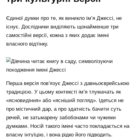
Єдиної думки про те, як виникло ім’я Джессі, не
існує. Дослідники виділяють щонайменше три
самостійні версії, кожна з яких додає імені
власного відтінку.
Перша версія пов’язує Джессі з давньоєврейською
традицією. У цьому контексті ім’я тлумачать як
«ясновидіння» або «ясніший погляд». Ідеться не
про містичний дар, а про здатність бачити суть
речей, не затьмарену забобонами чи чужими
думками. Носій такого імені часто покладається на
власну інтуїцію, і вона рідко його підводить.