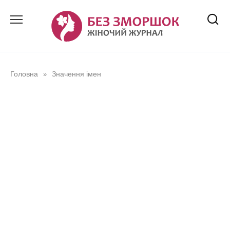
Перейти
до
вмісту
Головна
Значення імен
»