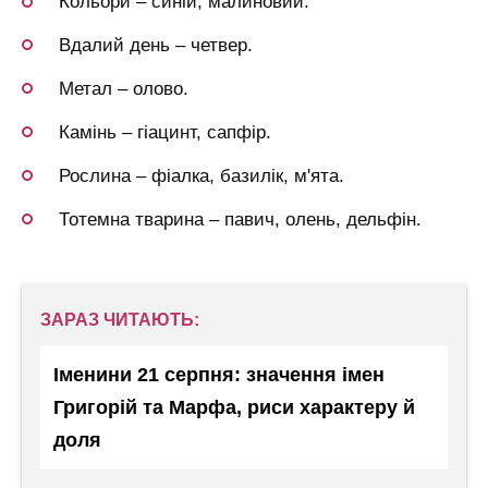
Кольори – синій, малиновий.
Вдалий день – четвер.
Метал – олово.
Камінь – гіацинт, сапфір.
Рослина – фіалка, базилік, м'ята.
Тотемна тварина – павич, олень, дельфін.
ЗАРАЗ ЧИТАЮТЬ:
Іменини 21 серпня: значення імен
Григорій та Марфа, риси характеру й
доля