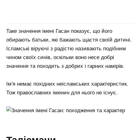
Таке значення імені Гасан показує, що його
обирають батьки, які бажають щастя своїй дитині.
Ісламські віруючі з радістю називають подібним
чином своїх синів, оскільки воно несе добрі
значення та походить з добрих і гарних намірів.
Ім'я немає похідних неісламських характеристик.
Тож православних іменин для нього не існує.