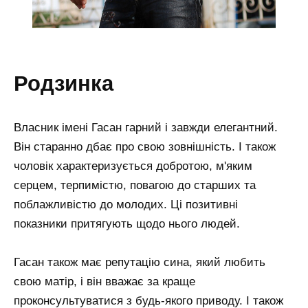
родзинка
Власник імені Гасан гарний і завжди елегантний.
Він старанно дбає про свою зовнішність. І також
чоловік характеризується добротою, м'яким
серцем, терпимістю, повагою до старших та
поблажливістю до молодих. Ці позитивні
показники притягують щодо нього людей.
Гасан також має репутацію сина, який любить
свою матір, і він вважає за краще
проконсультуватися з будь-якого приводу. І також