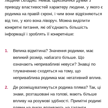
людини складно. Немає однозначної думки з
приводу властивостей характеру людини, у якого є
родимка на правій скроні, і чим вони відрізняються
від тих, у кого вона ліворуч. Можна виділити
конкретні питання, які об’єднають більшість
інформації і зроблять її конкретніше:
Велика відмітина? Значення родимки, має
великий розмір, набагато більше. Що
означають непривабливі невуси? Знавці по
тлумаченню сходяться на тому, що
неприваблива родимка має негативний вплив.
Де розміщуватимуться родима пляма? Так, ці
знаки, розташовані на голові, мають більше
впливу на розумові здібності. Примітні родимі
плями на руках впливають на таланти