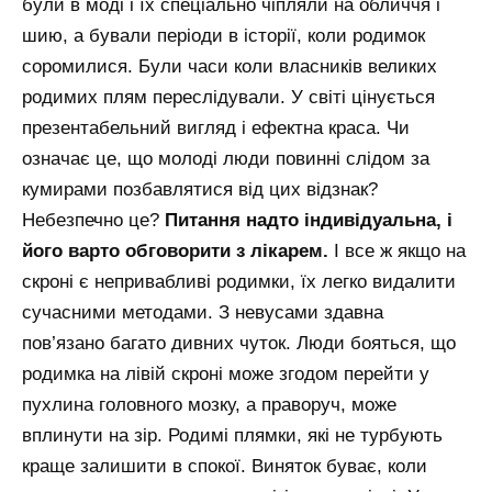
були в моді і їх спеціально чіпляли на обличчя і
шию, а бували періоди в історії, коли родимок
соромилися. Були часи коли власників великих
родимих плям переслідували. У світі цінується
презентабельний вигляд і ефектна краса. Чи
означає це, що молоді люди повинні слідом за
кумирами позбавлятися від цих відзнак?
Небезпечно це?
Питання надто індивідуальна, і
його варто обговорити з лікарем.
І все ж якщо на
скроні є непривабливі родимки, їх легко видалити
сучасними методами. З невусами здавна
пов’язано багато дивних чуток. Люди бояться, що
родимка на лівій скроні може згодом перейти у
пухлина головного мозку, а праворуч, може
вплинути на зір. Родимі плямки, які не турбують
краще залишити в спокої. Виняток буває, коли