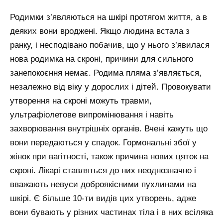
Родимки з’являються на шкірі протягом життя, а в
деяких вони вроджені. Якщо людина встала з
ранку, і несподівано побачив, що у нього з’явилася
нова родимка на скроні, причини для сильного
занепокоєння немає. Родима пляма з’являється,
незалежно від віку у дорослих і дітей. Провокувати
утворення на скроні можуть травми,
ультрафіолетове випромінювання і навіть
захворювання внутрішніх органів. Вчені кажуть що
вони передаються у спадок. Гормональні збої у
жінок при вагітності, також причина нових цяток на
скроні. Лікарі ставляться до них неоднозначно і
вважають невуси доброякісними пухлинами на
шкірі. Є більше 10-ти видів цих утворень, адже
вони бувають у різних частинах тіла і в них всіляка