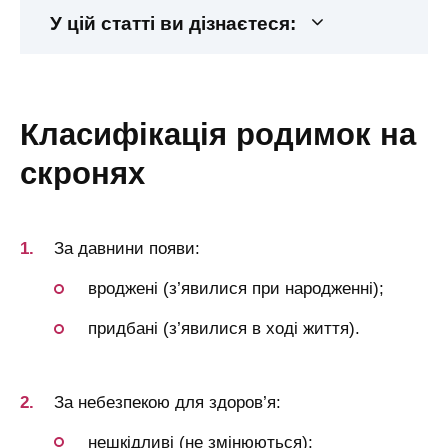
У цій статті ви дізнаєтеся:
класифікація родимок на
скронях
За давнини появи:
вроджені (з’явилися при народженні);
придбані (з’явилися в ході життя).
За небезпекою для здоров’я:
нешкідливі (не змінюються);