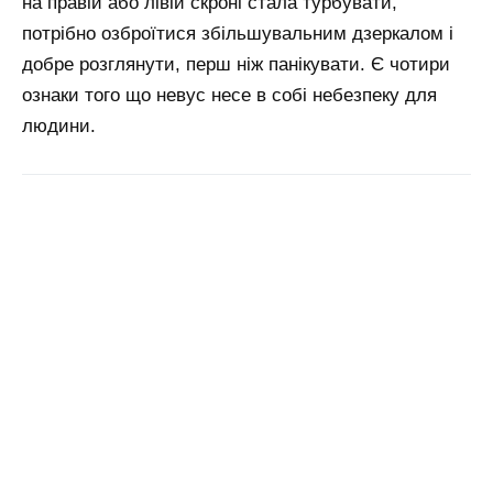
на правій або лівій скроні стала турбувати,
потрібно озброїтися збільшувальним дзеркалом і
добре розглянути, перш ніж панікувати. Є чотири
ознаки того що невус несе в собі небезпеку для
людини.