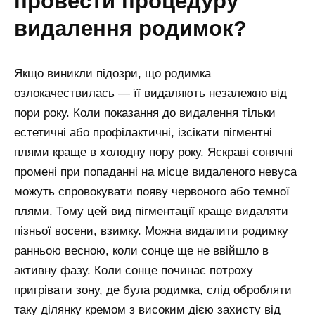
провести процедуру
видалення родимок?
Якщо виникли підозри, що родимка
озлокачествилась — її видаляють незалежно від
пори року. Коли показання до видалення тільки
естетичні або профілактичні, ізсікати пігментні
плями краще в холодну пору року. Яскраві сонячні
промені при попаданні на місце видаленого невуса
можуть спровокувати появу червоного або темної
плями. Тому цей вид пігментації краще видаляти
пізньої восени, взимку. Можна видалити родимку
ранньою весною, коли сонце ще не ввійшло в
активну фазу. Коли сонце починає потроху
пригрівати зону, де була родимка, слід обробляти
таку ділянку кремом з високим дією захисту від