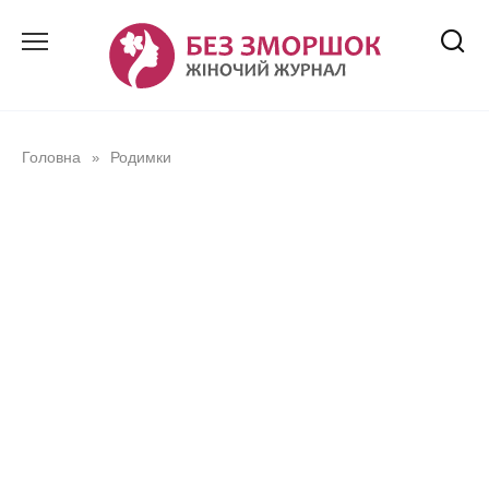
Перейти
до
вмісту
Головна
Родимки
»