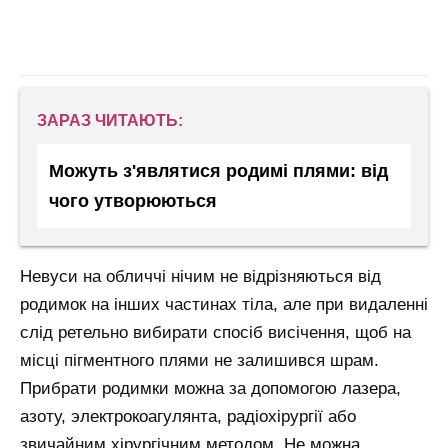
ЗАРАЗ ЧИТАЮТЬ:
Можуть з'являтися родимі плями: від
чого утворюються
Невуси на обличчі нічим не відрізняються від
родимок на інших частинах тіла, але при видаленні
слід ретельно вибирати спосіб висічення, щоб на
місці пігментного плями не залишився шрам.
Прибрати родимки можна за допомогою лазера,
азоту, электрокоагулянта, радіохірургії або
звичайним хірургічним методом. Не можна