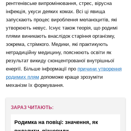
рентгенівське випромінювання, стрес, вірусна
інфекція, укуси деяких комах. Всі ці явища
запускають процес вироблення меланоцитів, які
утворюють невус. Існує також теорія, що родимі
плями виникають внаслідок старіння організму,
зокрема, стрімкого. Медики, які практикують
нетрадиційну медицину, пояснюють освіти як
результат викиду сконцентрованої внутрішньої
енергії.
Більше інформації про
причини утворення
родимих плям
допоможе краще зрозуміти
механізм їх формування.
ЗАРАЗ ЧИТАЮТЬ:
Родимка на повіці: значення, як
видалити, різновиди