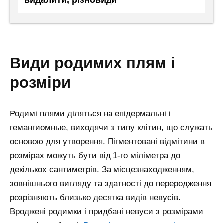
види родимих плям і
розміри
Родимі плями діляться на епідермальні і
гемангиомные, виходячи з типу клітин, що служать
основою для утворення. Пігментовані відмітини в
розмірах можуть бути від 1-го міліметра до
декількох сантиметрів. За місцезнаходженням,
зовнішнього вигляду та здатності до переродження
розрізняють близько десятка видів невусів.
Вроджені родимки і придбані невуси з розмірами