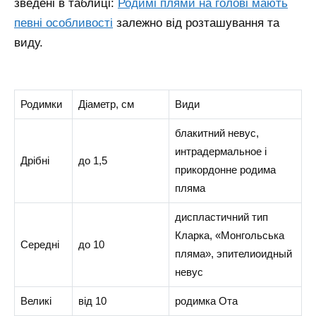
зведені в таблиці:
Родимі плями на голові мають
певні особливості
залежно від розташування та
виду.
Родимки
Діаметр, см
Види
блакитний невус,
интрадермальное і
Дрібні
до 1,5
прикордонне родима
пляма
диспластичний тип
Кларка, «Монгольська
Середні
до 10
пляма», эпителиоидный
невус
Великі
від 10
родимка Ота