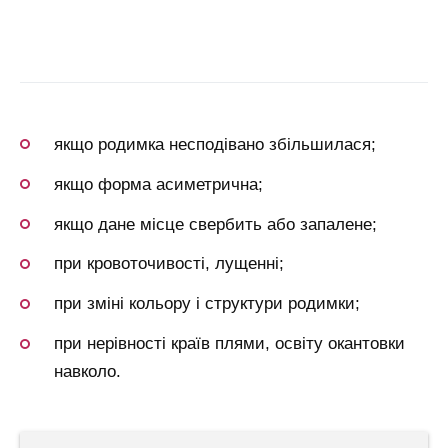
якщо родимка несподівано збільшилася;
якщо форма асиметрична;
якщо дане місце свербить або запалене;
при кровоточивості, лущенні;
при зміні кольору і структури родимки;
при нерівності країв плями, освіту окантовки
навколо.