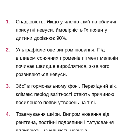
Спадковість. Якщо у членів сім’ї на обличчі
присутні невуси, ймовірність їх появи у
дитини дорівнює 90%.
Ультрафіолетове випромінювання. Під
впливом сонячних променів пігмент меланін
починає швидше вироблятися, з-за чого
розвиваються невуси.
Збої в гормональному фоні. Перехідний вік,
клімакс період вагітності стають причиною
посиленого появи утворень на тілі.
Травмування шкіри. Випромінювання від
рентгена, постійні подряпини і татуювання
впливають на кількість невусів.