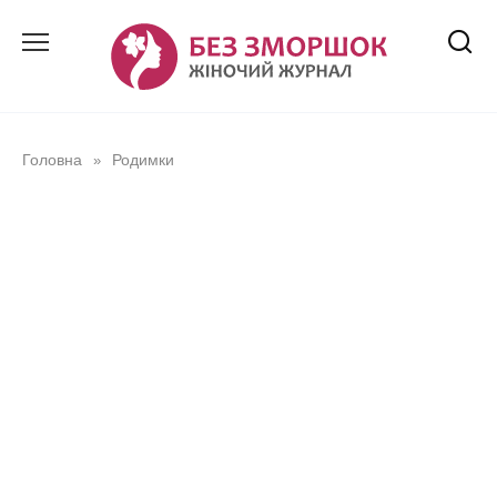
Перейти
до
вмісту
Головна
Родимки
»