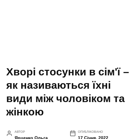
Хворі стосунки в сім'ї –
як називаються їхні
види між чоловіком та
жінкою
АВТОР
ОПУБЛІКОВАНО
Ярценко Ольга
17 Січня, 2022