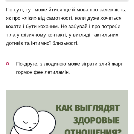
По суті, тут може йтися ще й мова про залежність,
як про «ліки» від самотності, коли дуже хочеться
кохати і бути коханим. Не забувай і про потреби
тіла у фізичному контакті, у вигляді тактильних
дотиків та інтимної близькості.
По-друге, з людиною може зіграти злий жарт
гормон фенілетиламін.