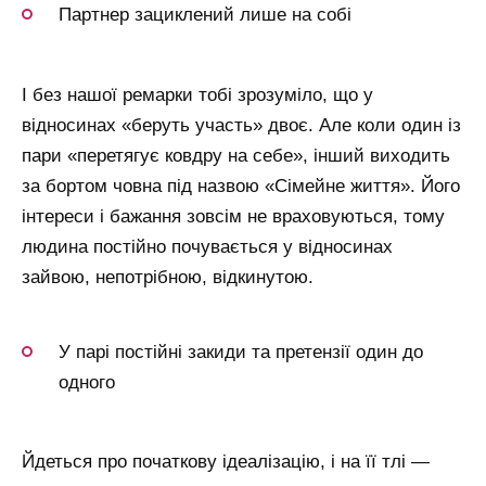
Партнер зациклений лише на собі
І без нашої ремарки тобі зрозуміло, що у
відносинах «беруть участь» двоє. Але коли один із
пари «перетягує ковдру на себе», інший виходить
за бортом човна під назвою «Сімейне життя». Його
інтереси і бажання зовсім не враховуються, тому
людина постійно почувається у відносинах
зайвою, непотрібною, відкинутою.
У парі постійні закиди та претензії один до
одного
Йдеться про початкову ідеалізацію, і на її тлі —