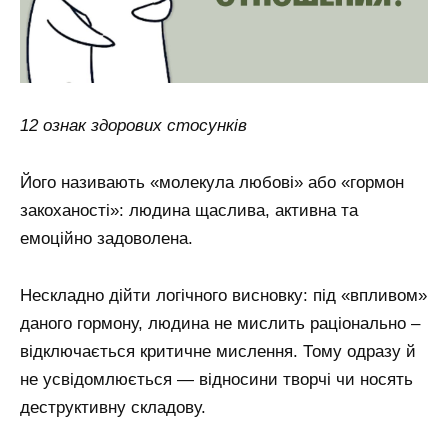
12 ознак здорових стосунків
Його називають «молекула любові» або «гормон
закоханості»: людина щаслива, активна та
емоційно задоволена.
Нескладно дійти логічного висновку: під «впливом»
даного гормону, людина не мислить раціонально –
відключається критичне мислення. Тому одразу й
не усвідомлюється — відносини творчі чи носять
деструктивну складову.