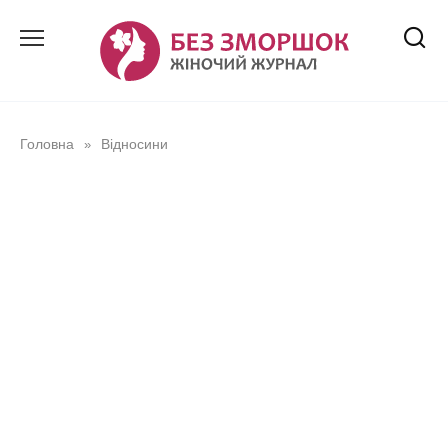
Перейти
до
вмісту
Головна
Відносини
»