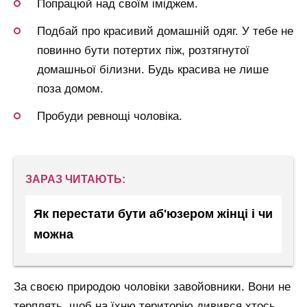
Попрацюй над своїм іміджем.
Подбай про красивий домашній одяг. У тебе не
повинно бути потертих піж, розтягнутої
домашньої білизни. Будь красива не лише
поза домом.
Пробуди ревнощі чоловіка.
ЗАРАЗ ЧИТАЮТЬ:
Як перестати бути аб'юзером жінці і чи
можна
За своєю природою чоловіки завойовники. Вони не
терплять, щоб на їхню територію дивився хтось