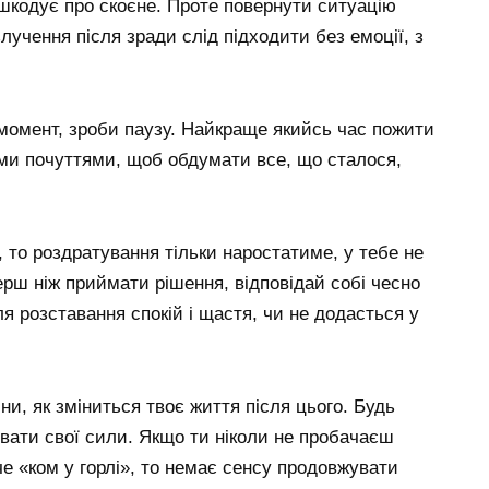
а шкодує про скоєне. Проте повернути ситуацію
лучення після зради слід підходити без емоції, з
момент, зроби паузу. Найкраще якийсь час пожити
оїми почуттями, щоб обдумати все, що сталося,
 то роздратування тільки наростатиме, у тебе не
ерш ніж приймати рішення, відповідай собі чесно
я розставання спокій і щастя, чи не додасться у
іни, як зміниться твоє життя після цього. Будь
ювати свої сили. Якщо ти ніколи не пробачаєш
че «ком у горлі», то немає сенсу продовжувати