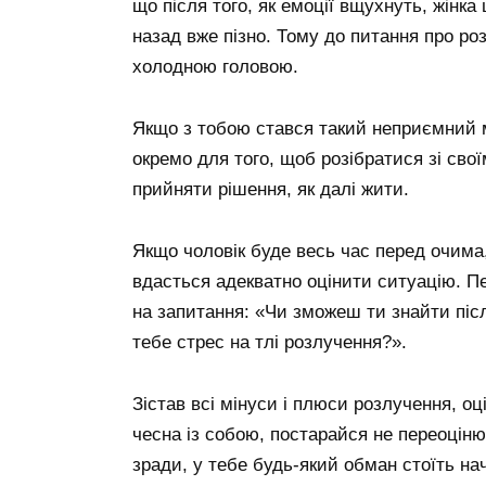
що після того, як емоції вщухнуть, жінк
назад вже пізно. Тому до питання про роз
холодною головою.
Якщо з тобою стався такий неприємний 
окремо для того, щоб розібратися зі св
прийняти рішення, як далі жити.
Якщо чоловік буде весь час перед очима,
вдасться адекватно оцінити ситуацію. П
на запитання: «Чи зможеш ти знайти післ
тебе стрес на тлі розлучення?».
Зістав всі мінуси і плюси розлучення, оц
чесна із собою, постарайся не переоцін
зради, у тебе будь-який обман стоїть на