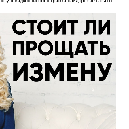
агрозу швидкоплинної інтрижки найдорожче в житті.