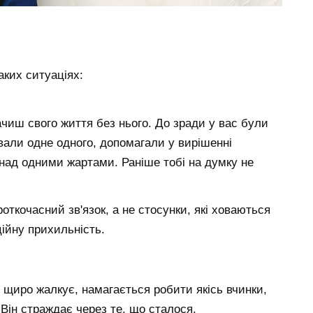
ких ситуаціях:
чиш свого життя без нього. До зради у вас були
ували одне одного, допомагали у вирішенні
над одними жартами. Раніше тобі на думку не
откочасний зв'язок, а не стосунки, які ховаються
ційну прихильність.
н щиро жалкує, намагається робити якісь вчинки,
 Він страждає через те, що сталося.