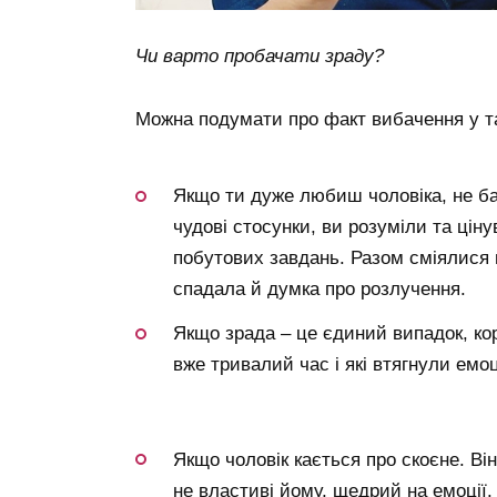
Чи варто пробачати зраду?
Можна подумати про факт вибачення у та
Якщо ти дуже любиш чоловіка, не ба
чудові стосунки, ви розуміли та цін
побутових завдань. Разом сміялися 
спадала й думка про розлучення.
Якщо зрада – це єдиний випадок, кор
вже тривалий час і які втягнули емо
Якщо чоловік кається про скоєне. Ві
не властиві йому, щедрий на емоції.