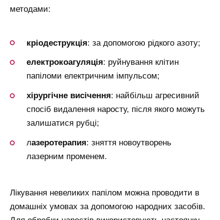
методами:
кріодеструкція
: за допомогою рідкого азоту;
електрокоагуляція
: руйнування клітин
папіломи електричним імпульсом;
хірургічне висічення
: найбільш агресивний
спосіб видалення наросту, після якого можуть
залишатися рубці;
л
азеротерапия
: зняття новоутворень
лазерним променем.
Лікування невеликих папілом можна проводити в
домашніх умовах за допомогою народних засобів.