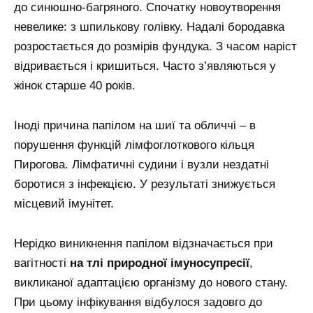
до синюшно-багряного. Спочатку новоутворення
невелике: з шпилькову голівку. Надалі бородавка
розростається до розмірів фундука. З часом наріст
відривається і кришиться. Часто з’являються у
жінок старше 40 років.
Іноді причина папілом на шиї та обличчі – в
порушення функцій лімфоглоткового кільця
Пирогова. Лімфатичні судини і вузли нездатні
боротися з інфекцією. У результаті знижується
місцевий імунітет.
Нерідко виникнення папілом відзначається при
вагітності
на тлі природної імуносупресії
,
викликаної адаптацією організму до нового стану.
При цьому інфікування відбулося задовго до