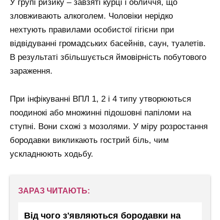
У групі ризику – завзяті курці і обличчя, що
зловживають алкоголем. Чоловіки нерідко
нехтують правилами особистої гігієни при
відвідуванні громадських басейнів, саун, туалетів.
В результаті збільшується ймовірність побутового
зараження.
При інфікуванні ВПЛ 1, 2 і 4 типу утворюються
поодинокі або множинні підошовні папіломи на
ступні. Вони схожі з мозолями. У міру розростання
бородавки викликають гострий біль, чим
ускладнюють ходьбу.
ЗАРАЗ ЧИТАЮТЬ:
Від чого з'являються бородавки на