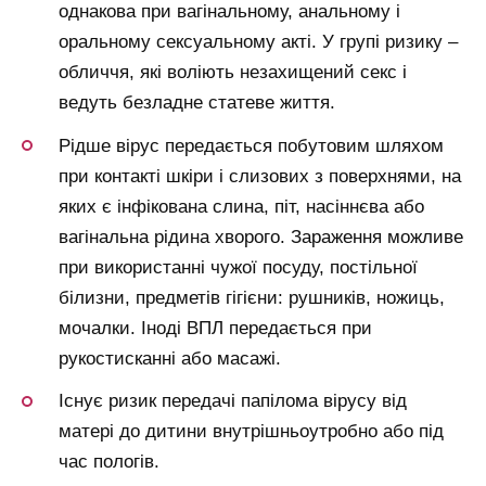
однакова при вагінальному, анальному і
оральному сексуальному акті. У групі ризику –
обличчя, які воліють незахищений секс і
ведуть безладне статеве життя.
Рідше вірус передається побутовим шляхом
при контакті шкіри і слизових з поверхнями, на
яких є інфікована слина, піт, насіннєва або
вагінальна рідина хворого. Зараження можливе
при використанні чужої посуду, постільної
білизни, предметів гігієни: рушників, ножиць,
мочалки. Іноді ВПЛ передається при
рукостисканні або масажі.
Існує ризик передачі папілома вірусу від
матері до дитини внутрішньоутробно або під
час пологів.