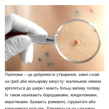
Папіломи – це доброякісні утворення, зовні схожі
на гриб або кольорову капусту: маленькою ніжкою
кріпляться до шкіри і мають більш велику голівку.
Їх також називають бородавками, кондиломами,
кератомами. Бувають рожевого, сіруватого або
коричневого кольору. З’являються на слизових