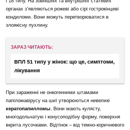
і 18 типу. На зовнішніх та внутрішніх статевих
органах з’являються рожеві або сірі гострокінцеві
кондиломи. Вони можуть перетворюватися в
злоякісну пухлину.
ЗАРАЗ ЧИТАЮТЬ:
ВПЛ 51 типу у жінок: що це, симптоми,
лікування
При зараженні не онкогенними штамами
папіломавірусу на шиї утворюються невеликі
кератопапилломы
. Вони мають кулясту,
многодольчатую і конусоподібну форму, поверхня
вкрита лусочками. Відтінок – від темно-коричневого