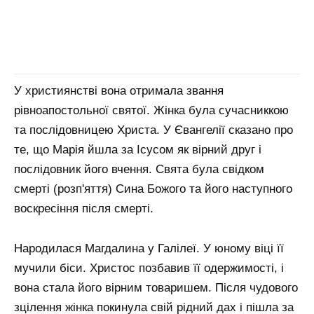
У християнстві вона отримала звання
рівноапостольної святої. Жінка була сучасниккою
та послідовницею Христа. У Євангелії сказано про
те, що Марія йшла за Ісусом як вірний друг і
послідовник його вчення. Свята була свідком
смерті (розп'яття) Сина Божого та його наступного
воскресіння після смерті.
Народилася Магдалина у Галілеї. У юному віці її
мучили біси. Христос позбавив її одержимості, і
вона стала його вірним товаришем. Після чудового
зцілення жінка покинула свій рідний дах і пішла за