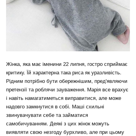
Жінка, яка має іменини 22 липня, гостро сприймає
критику. Їй характерна така риса як уразливість.
Рідним потрібно бути обережнішим, пред'являючи
претензії та роблячи зауваження. Марія все врахує
і навіть намагатиметься виправитися, але може
надовго замкнутися в собі. Маші схильні
звинувачувати себе та займатися
самобичуванням. Деякі з цих жінок можуть
виявляти свою незгоду бурхливо, але при цьому