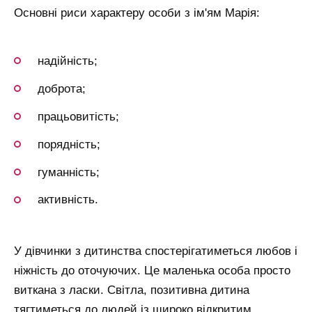
Основні риси характеру особи з ім'ям Марія:
надійність;
доброта;
працьовитість;
порядність;
гуманність;
активність.
У дівчинки з дитинства спостерігатиметься любов і
ніжність до оточуючих. Це маленька особа просто
виткана з ласки. Світла, позитивна дитина
тягтиметься до людей із широко відкритим