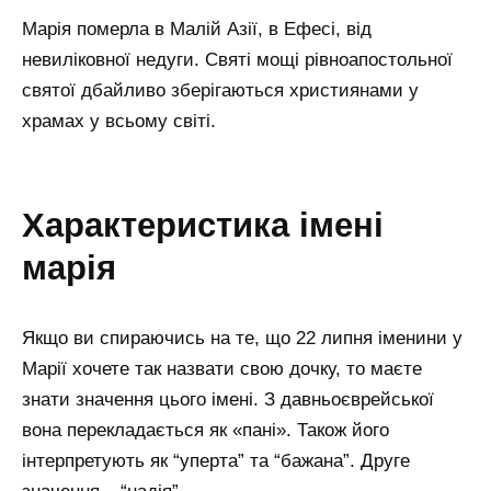
Марія померла в Малій Азії, в Ефесі, від
невиліковної недуги. Святі мощі рівноапостольної
святої дбайливо зберігаються християнами у
храмах у всьому світі.
характеристика імені
марія
Якщо ви спираючись на те, що 22 липня іменини у
Марії хочете так назвати свою дочку, то маєте
знати значення цього імені. З давньоєврейської
вона перекладається як «пані». Також його
інтерпретують як “уперта” та “бажана”. Друге