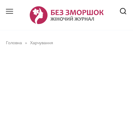
Перейти
до
вмісту
Головна
Харчування
»