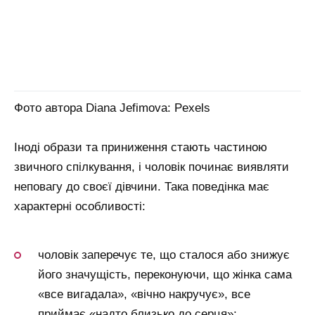
Фото автора Diana Jefimova: Pexels
Іноді образи та приниження стають частиною
звичного спілкування, і чоловік починає виявляти
неповагу до своєї дівчини. Така поведінка має
характерні особливості:
чоловік заперечує те, що сталося або знижує
його значущість, переконуючи, що жінка сама
«все вигадала», «вічно накручує», все
приймає «надто близько до серця»;