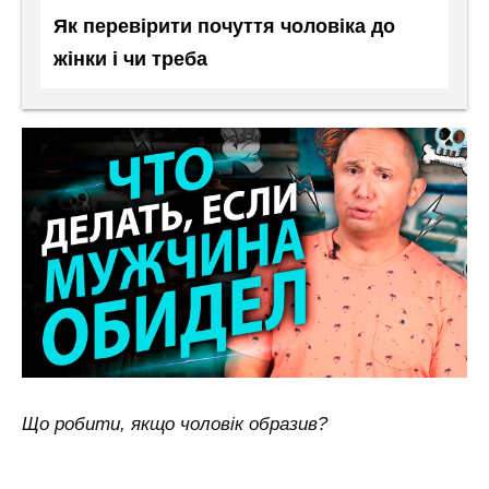
Як перевірити почуття чоловіка до
жінки і чи треба
Що робити, якщо чоловік образив?