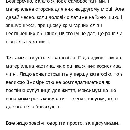
Безперечно, багато жінок є самодостатніми, і
матеріальна сторона для них на другому місці. Але
давай чесно, коли чоловік сідатиме на їхню шию, і
звішує ніжки, при цьому крім гарних слів і
нескінченних обіцянок, нічого їм не дає, це рано чи
пізно дратуватиме.
Те саме стосується і чоловіків. Підкладкою також є
матеріальна частина, як є оцінка жінки: корислива
чи ні. Якщо вона потрапить у першу категорію, то з
великою ймовірністю не розглядатиметься як
постійна супутниця для життя, максимум на що
вона може розраховувати — легкі стосунки, які ні
до чого не зобов'язують.
Вже якщо зовсім говорити просто, за підсумками,