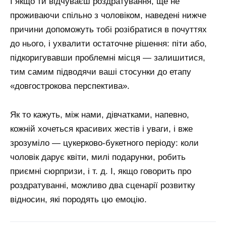
І якщо ти відчуваєш роздратування, ще не
проживаючи спільно з чоловіком, наведені нижче
причини допоможуть тобі розібратися в почуттях
до нього, і ухвалити остаточне рішення: піти або,
підкоригувавши проблемні місця — залишитися,
тим самим підводячи ваші стосунки до етапу
«довгострокова перспектива».
Як то кажуть, між нами, дівчатками, напевно,
кожній хочеться красивих жестів і уваги, і вже
зрозуміло — цукерково-букетного періоду: коли
чоловік дарує квіти, милі подарунки, робить
приємні сюрпризи, і т. д. І, якщо говорить про
роздратуванні, можливо два сценарії розвитку
відносин, які породять цю емоцію.