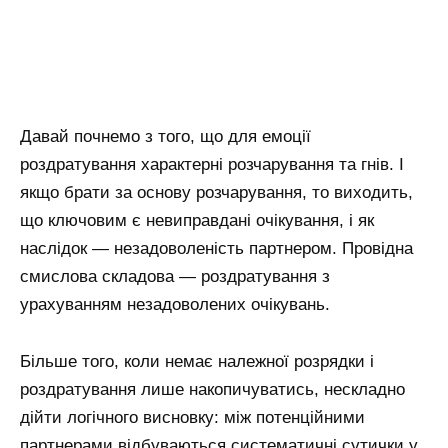
Давай почнемо з того, що для емоції
роздратування характерні розчарування та гнів. І
якщо брати за основу розчарування, то виходить,
що ключовим є невиправдані очікування, і як
наслідок — незадоволеність партнером. Провідна
смислова складова — роздратування з
урахуванням незадоволених очікувань.
Більше того, коли немає належної розрядки і
роздратування лише накопичуватись, нескладно
дійти логічного висновку: між потенційними
партнерами відбуваються систематичні сутички у