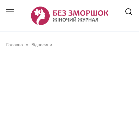
Перейти
до
вмісту
Головна
Відносини
»