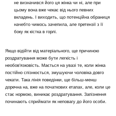
не визначився його ця жінка чи ні, але при
цьому вона вже чекає від нього певних
вкладень. І виходить, що потенційна обраниця
начебто чимось зачепила, але претензії з її
боку як кістка в горлі.
Якщо відійти від матеріального, ще причиною
роздратування може бути легкість і
необов'язковість. Мається на увазі те, коли жінка
постійно спізнюється, змушуючи чоловіка довго
чекати. Така лінія поведінки, ще більш-менш
доречна на, вже на початкових етапах, але, коли це
стає нормою, виникає роздратування. Запізнення
починають сприймати як неповагу до його особи.