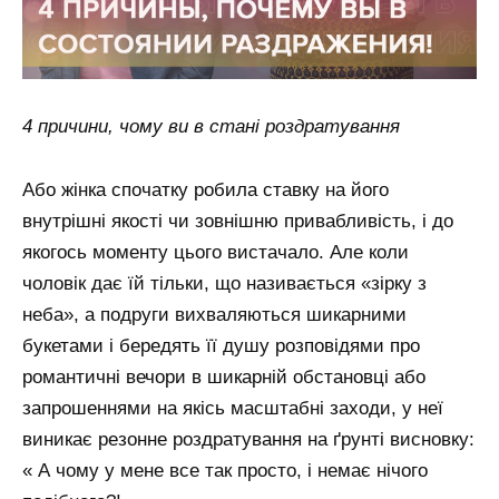
4 причини, чому ви в стані роздратування
Або жінка спочатку робила ставку на його
внутрішні якості чи зовнішню привабливість, і до
якогось моменту цього вистачало. Але коли
чоловік дає їй тільки, що називається «зірку з
неба», а подруги вихваляються шикарними
букетами і бередять її душу розповідями про
романтичні вечори в шикарній обстановці або
запрошеннями на якісь масштабні заходи, у неї
виникає резонне роздратування на ґрунті висновку:
« А чому у мене все так просто, і немає нічого