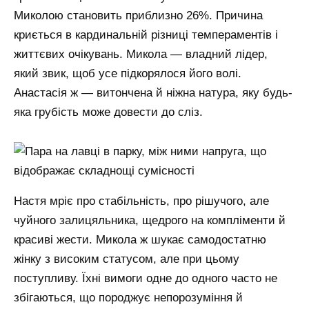
Миколою становить приблизно 26%. Причина
криється в кардинальній різниці темпераментів і
життєвих очікувань. Микола — владний лідер,
який звик, щоб усе підкорялося його волі.
Анастасія ж — витончена й ніжна натура, яку будь-
яка грубість може довести до сліз.
Настя мріє про стабільність, про рішучого, але
чуйного залицяльника, щедрого на компліменти й
красиві жести. Микола ж шукає самодостатню
жінку з високим статусом, але при цьому
поступливу. Їхні вимоги одне до одного часто не
збігаються, що породжує непорозуміння й