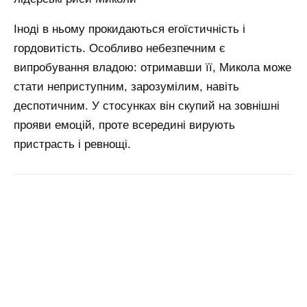
Іноді в ньому прокидаються егоїстичність і
гордовитість. Особливо небезпечним є
випробування владою: отримавши її, Микола може
стати неприступним, зарозумілим, навіть
деспотичним. У стосунках він скупий на зовнішні
прояви емоцій, проте всередині вирують
пристрасть і ревнощі.