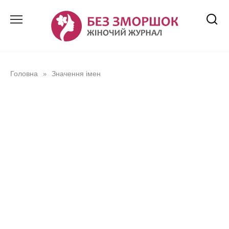
Перейти
до
вмісту
Головна
Значення імен
»