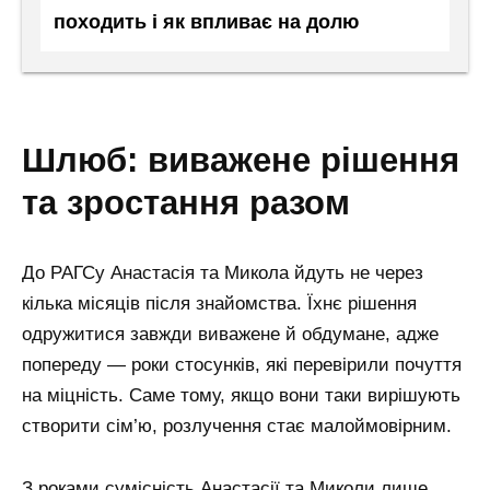
походить і як впливає на долю
шлюб: виважене рішення
та зростання разом
До РАГСу Анастасія та Микола йдуть не через
кілька місяців після знайомства. Їхнє рішення
одружитися завжди виважене й обдумане, адже
попереду — роки стосунків, які перевірили почуття
на міцність. Саме тому, якщо вони таки вирішують
створити сім’ю, розлучення стає малоймовірним.
З роками сумісність Анастасії та Миколи лише