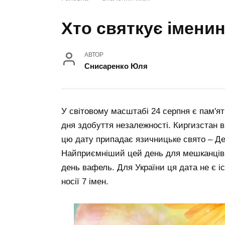
Хто святкує імени
АВТОР
Снисаренко Юля
У світовому масштабі 24 серпня є пам'ят
дня здобуття незалежності. Киргизстан в
цю дату припадає язичницьке свято – Де
Найприємніший цей день для мешканців 
день вафель. Для України ця дата не є 
носії 7 імен.