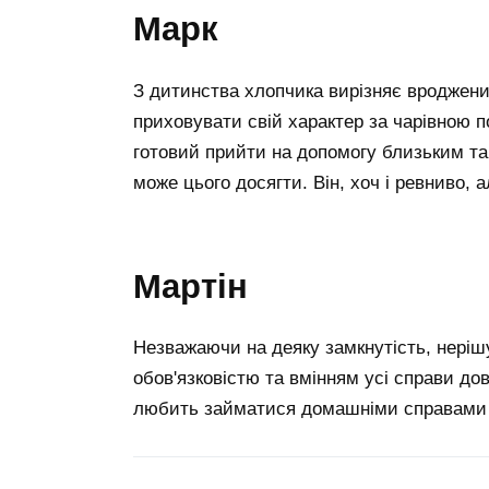
марк
З дитинства хлопчика вирізняє вроджен
приховувати свій характер за чарівною п
готовий прийти на допомогу близьким та 
може цього досягти. Він, хоч і ревниво, 
мартін
Незважаючи на деяку замкнутість, нерішуч
обов'язковістю та вмінням усі справи до
любить займатися домашніми справами і