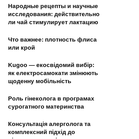
Народные рецепты и научные
исследования: действительно
ли чай стимулирует лактацию
Что важнее: плотность флиса
или крой
Kugoo — екосвідомий вибір:
як електросамокати змінюють
щоденну мобільність
Роль гінеколога в програмах
сурогатного материнства
Консультація алерголога та
комплексний підхід до