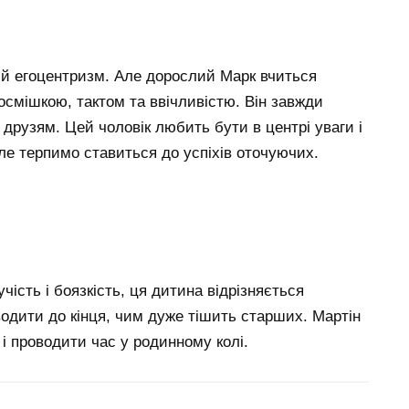
ий егоцентризм. Але дорослий Марк вчиться
осмішкою, тактом та ввічливістю. Він завжди
друзям. Цей чоловік любить бути в центрі уваги і
але терпимо ставиться до успіхів оточуючих.
ість і боязкість, ця дитина відрізняється
водити до кінця, чим дуже тішить старших. Мартін
 проводити час у родинному колі.