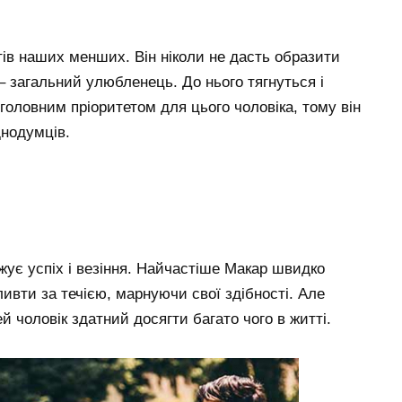
атів наших менших. Він ніколи не дасть образити
– загальний улюбленець. До нього тягнуться і
 головним пріоритетом для цього чоловіка, тому він
днодумців.
джує успіх і везіння. Найчастіше Макар швидко
ливти за течією, марнуючи свої здібності. Але
й чоловік здатний досягти багато чого в житті.