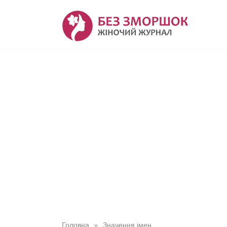
Перейти
до
вмісту
Головна
Значення імен
»