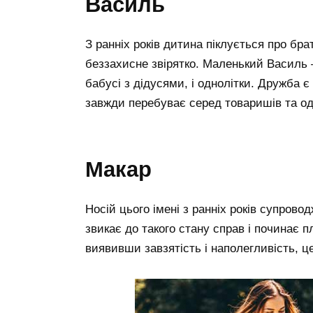
василь
З ранніх років дитина піклується про бр
беззахисне звірятко. Маленький Василь 
бабусі з дідусями, і однолітки. Дружба є
завжди перебуває серед товаришів та о
макар
Носій цього імені з ранніх років супрово
звикає до такого стану справ і починає п
виявивши завзятість і наполегливість, це