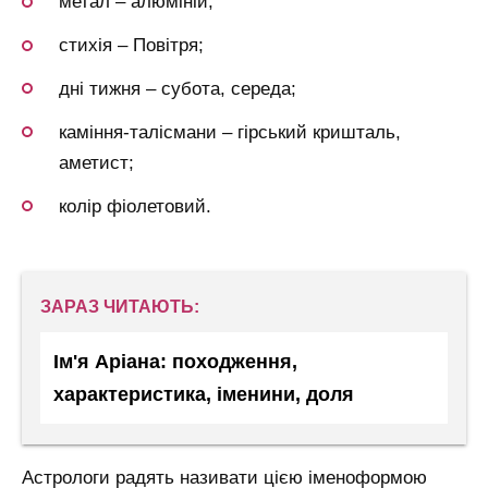
метал – алюміній;
стихія – Повітря;
дні тижня – субота, середа;
каміння-талісмани – гірський кришталь,
аметист;
колір фіолетовий.
ЗАРАЗ ЧИТАЮТЬ:
Ім'я Аріана: походження,
характеристика, іменини, доля
Астрологи радять називати цією іменоформою