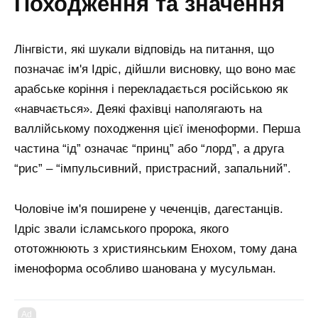
походження та значення
Лінгвісти, які шукали відповідь на питання, що
позначає ім'я Ідріс, дійшли висновку, що воно має
арабське коріння і перекладається російською як
«навчається». Деякі фахівці наполягають на
валлійському походження цієї іменоформи. Перша
частина “ід” означає “принц” або “лорд”, а друга
“рис” – “імпульсивний, пристрасний, запальний”.
Чоловіче ім'я поширене у чеченців, дагестанців.
Ідріс звали ісламського пророка, якого
ототожнюють з християнським Енохом, тому дана
іменоформа особливо шанована у мусульман.
Ad