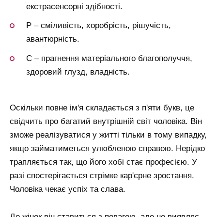
екстрасенсорні здібності.
Р – сміливість, хоробрість, рішучість,
авантюрність.
С – прагнення матеріального благополуччя,
здоровий глузд, владність.
Оскільки повне ім'я складається з п'яти букв, це
свідчить про багатий внутрішній світ чоловіка. Він
зможе реалізуватися у житті тільки в тому випадку,
якщо займатиметься улюбленою справою. Нерідко
трапляється так, що його хобі стає професією. У
разі спостерігається стрімке кар'єрне зростання.
Чоловіка чекає успіх та слава.
До жінок він ставиться з повагою, але не виявляє