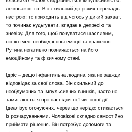
власника? Чоловік відрізняється імпульсивністю,
легковажністю. Він схильний до різких перепадів
настрою: то приходить від чогось у дикий захват,
то починає нудьгувати, впадає в депресію та
зневіру. Для того, щоб почуватися щасливим,
носію імені необхідні нові емоції та враження.
Рутина негативно позначається на його
емоційному та фізичному стані.
Ідріс – дещо інфантильна людина, яка не завжди
відповідає за свої слова. Він схильний до
необдуманих та імпульсивних вчинків, часто не
замислюється про наслідки тієї чи іншої дії.
Ідеалізує оточуючих, через що нерідко стикається
із розчаруваннями. Чоловікові складно самостійно
приймати рішення. Він потребує допомоги та