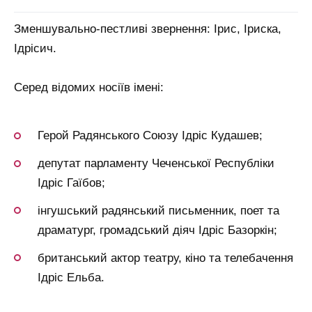
Зменшувально-пестливі звернення: Ірис, Іриска,
Ідрісич.
Серед відомих носіїв імені:
Герой Радянського Союзу Ідріс Кудашев;
депутат парламенту Чеченської Республіки
Ідріс Гаїбов;
інгушський радянський письменник, поет та
драматург, громадський діяч Ідріс Базоркін;
британський актор театру, кіно та телебачення
Ідріс Ельба.