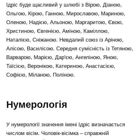
Ідріс буде щасливий у шлюбі з Вірою, Діаною,
Ольгою, Кірою, Ганною, Мирославою, Мариною,
Оленою, Надією, Альоною, Маргаритою, Євою,
Христиною, Євгенією, Аміною, Каміллою,
Наталією, Сніжаною. Невдалий союз із Аріною,
Алісою, Василісою. Середня сумісність із Тетяною,
Варварою, Марією, Дар'єю, Ангеліною, Яною,
Таїсією, Веронікою, Катериною, Анастасією,
Софією, Міланою, Поліною.
нумерологія
У нумерології значення імені Ідріс визначається
числом вісім. Чоловік-вісімка – справжній