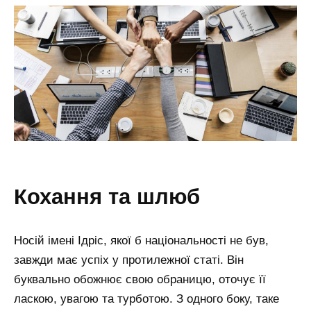
кохання та шлюб
Носій імені Ідріс, якої б національності не був,
завжди має успіх у протилежної статі. Він
буквально обожнює свою обраницю, оточує її
ласкою, увагою та турботою. З одного боку, таке