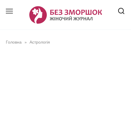
Перейти
до
вмісту
Головна
Астрологія
»