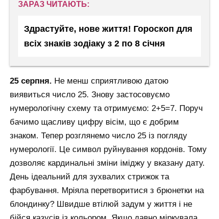
ЗАРАЗ ЧИТАЮТЬ:
Здрастуйте, нове життя! Гороскоп для
всіх знаків зодіаку з 2 по 8 січня
25 серпня.
Не менш сприятливою датою
виявиться число 25. Знову застосовуємо
нумерологічну схему та отримуємо: 2+5=7. Поруч
бачимо щасливу цифру вісім, що є добрим
знаком. Тепер розглянемо число 25 із погляду
нумерології. Це символ руйнування кордонів. Тому
дозволяє кардинальні зміни іміджу у вказану дату.
День ідеальний для зухвалих стрижок та
фарбування. Мріяла перетворитися з брюнетки на
блондинку? Швидше втілюй задум у життя і не
бійся казусів із кольором. Якщо давно міркувала