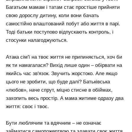
Багатьом мамам і татам стає простіше прийняти
свою дорослу дитину, коли вони бачать
самостійно влаштований побут або життя в парі.
Тоді батьки поступово відпускають контроль, і
стосунки налагоджуються.
Атака сім'ї на твоє життя не припиняється, хоч би
як ти намагалася? Вихід лише один – обірвати на
якийсь час зв'язок. Звучить жорстоко. Але якщо
цього не зробити, що буде далі? Батьківська
«любов», наче спрут, міцно стисне в обіймах,
захопить весь простір. А мама житиме одразу два
життя: своє і твоє.
Бути люблячим та вдячним – не означає
займатися самопожертвою та здавати своє життя