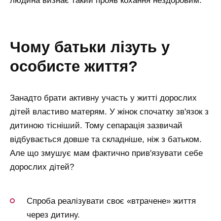
людина визнає такий прояв кохання нездоровим.
чому батьки лізуть у
особисте життя?
Занадто брати активну участь у житті дорослих
дітей властиво матерям. У жінок спочатку зв'язок з
дитиною тісніший. Тому сепарація зазвичай
відбувається довше та складніше, ніж з батьком.
Але що змушує мам фактично прив'язувати себе
дорослих дітей?
Спроба реалізувати своє «втрачене» життя
через дитину.