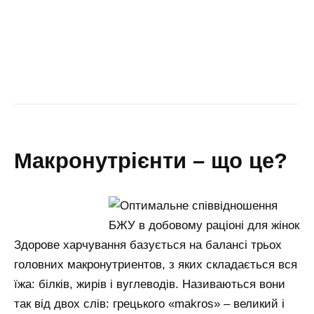
макронутрієнти – що це?
Здорове харчування базується на балансі трьох
головних макронутриентов, з яких складається вся
їжа: білків, жирів і вуглеводів. Називаються вони
так від двох слів: грецького «makros» – великий і