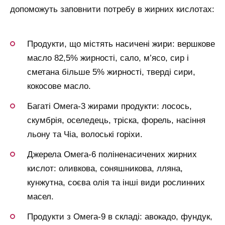
допоможуть заповнити потребу в жирних кислотах:
Продукти, що містять насичені жири: вершкове
масло 82,5% жирності, сало, м’ясо, сир і
сметана більше 5% жирності, тверді сири,
кокосове масло.
Багаті Омега-3 жирами продукти: лосось,
скумбрія, оселедець, тріска, форель, насіння
льону та Чіа, волоські горіхи.
Джерела Омега-6 поліненасичених жирних
кислот: оливкова, соняшникова, лляна,
кунжутна, соєва олія та інші види рослинних
масел.
Продукти з Омега-9 в складі: авокадо, фундук,