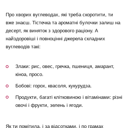
Про хворих вуглеводах, які треба скоротити, ти
вже знаєш. Тістечка та ароматні булочки залиш на
десерт, як виняток з здорового раціону. А
найздоровіші і повноцінні джерела складних
вуглеводів такі:
Злаки: рис, овес, гречка, пшениця, амарант,
кіноа, просо.
Бобові: горох, квасоля, кукурудза.
Продукти, багаті клітковиною і вітамінами: різні
овочі і фрукти, зелень і ягоди.
Як ти помітила, і за відсотками, і по грамах