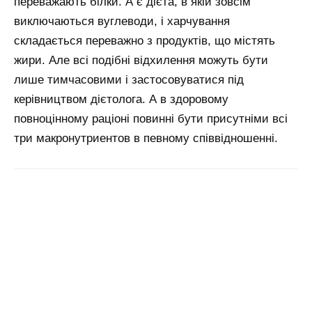
переважають білки. А є дієта, в якій зовсім
виключаються вуглеводи, і харчування
складається переважно з продуктів, що містять
жири. Але всі подібні відхилення можуть бути
лише тимчасовими і застосовуватися під
керівництвом дієтолога. А в здоровому
повноцінному раціоні повинні бути присутніми всі
три макронутриентов в певному співвідношенні.