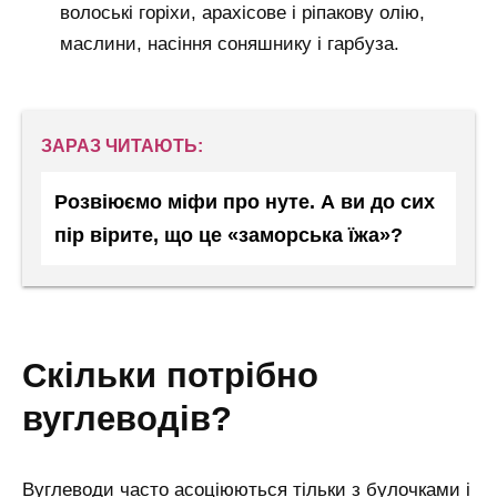
волоські горіхи, арахісове і ріпакову олію,
маслини, насіння соняшнику і гарбуза.
ЗАРАЗ ЧИТАЮТЬ:
Розвіюємо міфи про нуте. А ви до сих
пір вірите, що це «заморська їжа»?
скільки потрібно
вуглеводів?
Вуглеводи часто асоціюються тільки з булочками і